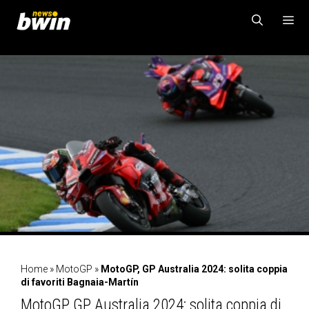
Vai
al
contenuto
MENU
Home
»
MotoGP
»
MotoGP, GP Australia 2024: solita coppia
di favoriti Bagnaia-Martín
MotoGP, GP Australia 2024: solita coppia di