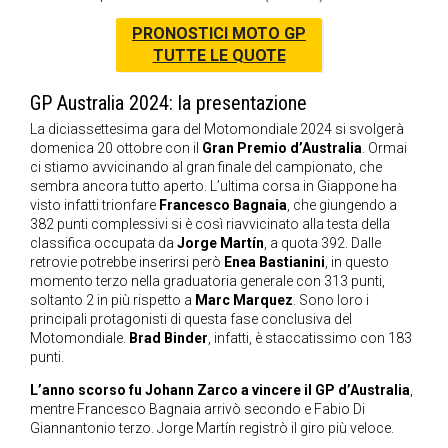
PRONOSTICI MOTO GP
TUTTE LE QUOTE
GP Australia 2024: la presentazione
La diciassettesima gara del Motomondiale 2024 si svolgerà
domenica 20 ottobre con il
Gran Premio d’Australia
. Ormai
ci stiamo avvicinando al gran finale del campionato, che
sembra ancora tutto aperto. L’ultima corsa in Giappone ha
visto infatti trionfare
Francesco Bagnaia
, che giungendo a
382 punti complessivi si è così riavvicinato alla testa della
classifica occupata da
Jorge Martín
, a quota 392. Dalle
retrovie potrebbe inserirsi però
Enea Bastianini
, in questo
momento terzo nella graduatoria generale con 313 punti,
soltanto 2 in più rispetto a
Marc Marquez
. Sono loro i
principali protagonisti di questa fase conclusiva del
Motomondiale.
Brad Binder
, infatti, è staccatissimo con 183
punti.
L’anno scorso fu Johann Zarco a vincere il GP d’Australia
,
mentre Francesco Bagnaia arrivò secondo e Fabio Di
Giannantonio terzo. Jorge Martín registrò il giro più veloce.