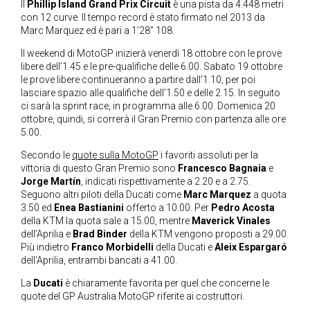
Il
Phillip Island Grand Prix Circuit
è una pista da 4.448 metri
con 12 curve. Il tempo record è stato firmato nel 2013 da
Marc Marquez ed è pari a 1’28” 108.
Il weekend di MotoGP inizierà venerdì 18 ottobre con le prove
libere dell’1.45 e le pre-qualifiche delle 6.00. Sabato 19 ottobre
le prove libere continueranno a partire dall’1.10, per poi
lasciare spazio alle qualifiche dell’1.50 e delle 2.15. In seguito
ci sarà la sprint race, in programma alle 6.00. Domenica 20
ottobre, quindi, si correrà il Gran Premio con partenza alle ore
5.00.
Secondo le
quote sulla MotoGP
i favoriti assoluti per la
vittoria di questo Gran Premio sono
Francesco Bagnaia
e
Jorge Martín
, indicati rispettivamente a 2.20 e a 2.75.
Seguono altri piloti della Ducati come
Marc Marquez
a quota
3.50 ed
Enea Bastianini
offerto a 10.00. Per
Pedro Acosta
della KTM la quota sale a 15.00, mentre
Maverick Vinales
dell’Aprilia e
Brad Binder
della KTM vengono proposti a 29.00.
Più indietro
Franco Morbidelli
della Ducati e
Aleix Espargaró
dell’Aprilia, entrambi bancati a 41.00.
La
Ducati
è chiaramente favorita per quel che concerne le
quote del GP Australia MotoGP riferite ai costruttori.