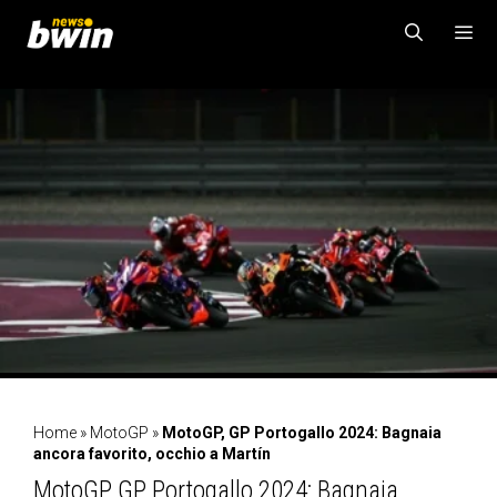
Vai
al
contenuto
MENU
Home
»
MotoGP
»
MotoGP, GP Portogallo 2024: Bagnaia
ancora favorito, occhio a Martín
MotoGP, GP Portogallo 2024: Bagnaia