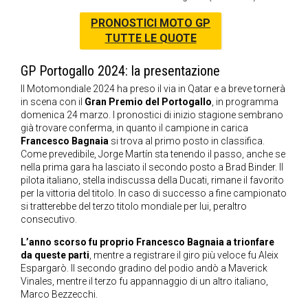
PRONOSTICI MOTO GP
TUTTE LE QUOTE
GP Portogallo 2024: la presentazione
Il Motomondiale 2024 ha preso il via in Qatar e a breve tornerà
in scena con il
Gran Premio del Portogallo
, in programma
domenica 24 marzo. I pronostici di inizio stagione sembrano
già trovare conferma, in quanto il campione in carica
Francesco Bagnaia
si trova al primo posto in classifica.
Come prevedibile, Jorge Martín sta tenendo il passo, anche se
nella prima gara ha lasciato il secondo posto a Brad Binder. Il
pilota italiano, stella indiscussa della Ducati, rimane il favorito
per la vittoria del titolo. In caso di successo a fine campionato
si tratterebbe del terzo titolo mondiale per lui, peraltro
consecutivo.
L’anno scorso fu proprio Francesco Bagnaia a trionfare
da queste parti
, mentre a registrare il giro più veloce fu Aleix
Espargarò. Il secondo gradino del podio andò a Maverick
Vinales, mentre il terzo fu appannaggio di un altro italiano,
Marco Bezzecchi.