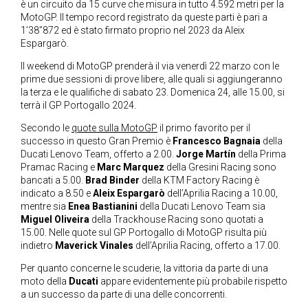
è un circuito da 15 curve che misura in tutto 4.592 metri per la
MotoGP. Il tempo record registrato da queste parti è pari a
1’38’’872 ed è stato firmato proprio nel 2023 da Aleix
Espargarò.
Il weekend di MotoGP prenderà il via venerdì 22 marzo con le
prime due sessioni di prove libere, alle quali si aggiungeranno
la terza e le qualifiche di sabato 23. Domenica 24, alle 15.00, si
terrà il GP Portogallo 2024.
Secondo le
quote sulla MotoGP
il primo favorito per il
successo in questo Gran Premio è
Francesco Bagnaia
della
Ducati Lenovo Team, offerto a 2.00.
Jorge Martín
della Prima
Pramac Racing e
Marc Marquez
della Gresini Racing sono
bancati a 5.00.
Brad Binder
della KTM Factory Racing è
indicato a 8.50 e
Aleix Espargarò
dell’Aprilia Racing a 10.00,
mentre sia
Enea Bastianini
della Ducati Lenovo Team sia
Miguel Oliveira
della Trackhouse Racing sono quotati a
15.00. Nelle quote sul GP Portogallo di MotoGP risulta più
indietro
Maverick Vinales
dell’Aprilia Racing, offerto a 17.00.
Per quanto concerne le scuderie, la vittoria da parte di una
moto della
Ducati
appare evidentemente più probabile rispetto
a un successo da parte di una delle concorrenti.