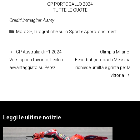
GP PORTOGALLO 2024
TUTTE LE QUOTE
Crediti immagine: Alamy
Categorie
MotoGP
,
Infografiche sullo Sport e Approfondimenti
GP Australia di F1 2024:
Olimpia Milano-
Verstappen favorito, Leclerc
Fenerbahçe: coach Messina
avvantaggiato su Perez
richiede umiltà e grinta per la
vittoria
Leggi le ultime notizie