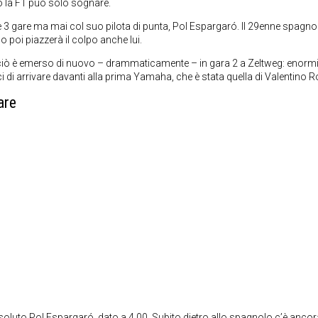
 la F1 può solo sognare.
me 3 gare ma mai col suo pilota di punta, Pol Espargaró. Il 29enne spagno
o poi piazzerà il colpo anche lui.
e ciò è emerso di nuovo – drammaticamente – in gara 2 a Zeltweg: enorm
ci di arrivare davanti alla prima Yamaha, che è stata quella di Valentino 
are
luto Pol Espargaró, dato a 4,00. Subito dietro allo spagnolo c’è ancor