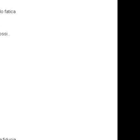
lo fatica
i
Rossi…
a fiducia