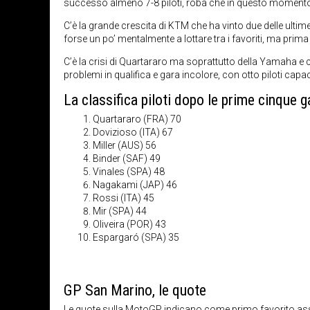
successo almeno 7-8 piloti, roba che in questo momento
C’è la grande crescita di KTM che ha vinto due delle ulti
forse un po’ mentalmente a lottare tra i favoriti, ma prima 
C’è la crisi di Quartararo ma soprattutto della Yamaha 
problemi in qualifica e gara incolore, con otto piloti capa
La classifica piloti dopo le prime cinque g
Quartararo (FRA) 70
Dovizioso (ITA) 67
Miller (AUS) 56
Binder (SAF) 49
Vinales (SPA) 48
Nagakami (JAP) 46
Rossi (ITA) 45
Mir (SPA) 44
Oliveira (POR) 43
Espargaró (SPA) 35
GP San Marino, le quote
Le
quote sulla MotoGP
indicano come primo favorito asso