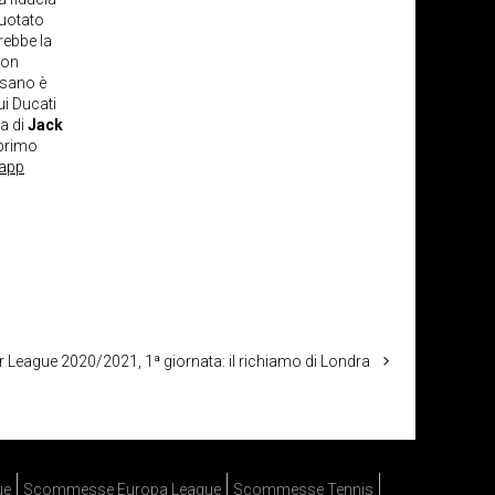
quotato
rebbe la
non
isano è
ui Ducati
a di
Jack
 primo
app
 League 2020/2021, 1ª giornata: il richiamo di Londra
ue
Scommesse Europa League
Scommesse Tennis