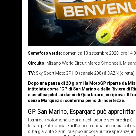
Semaforo verde:
domenica 13 settembre 2020, ore 14:
Circuito:
Misano World Circuit Marco Simoncelli, Misano
TV:
Sky Sport MotoGP HD (canale 208) & DAZN (diretta) –
Dopo una pausa di 20 giorni la MotoGP riparte da Misan
intitolata come “GP di San Marino e della Riviera di R
classifica piloti ai danni di Quartararo, ci riprova. Il 
senza Marquez si conferma pieno di incertezze.
GP San Marino, Espargaró può approfitta
I temi del motomondiale si arricchiscono sempre di più,
lottare per il mondiale nell’anno in cui ha annunciato il d
ci ha già vinto 2 anni fa e può ancora nutrire speranze,