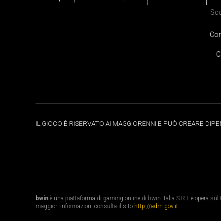
Sc
Cor
C
IL GIOCO È RISERVATO AI MAGGIORENNI E PUÒ CREARE DIP
bwin
è una piattaforma di gaming online di bwin Italia S.R.L e opera sul te
maggiori informazioni consulta il sito
http://adm.gov.it