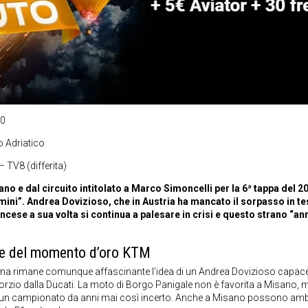
00
 Adriatico
 TV8 (differita)
o e dal circuito intitolato a Marco Simoncelli per la 6ª tappa del 2
imini”. Andrea Dovizioso, che in Austria ha mancato il sorpasso in tes
francese a sua volta si continua a palesare in crisi e questo strano “a
re del momento d’oro KTM
 ma rimane comunque affascinante l’idea di un Andrea Dovizioso capace
ivorzio dalla Ducati. La moto di Borgo Panigale non è favorita a Misano, m
 in un campionato da anni mai così incerto. Anche a Misano possono amb