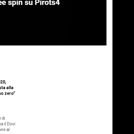
020,
ta alla
nno zero”
 di
a il Dovi
ire al