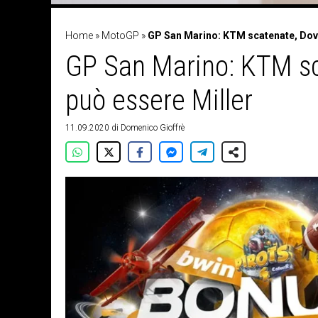
Home
»
MotoGP
»
GP San Marino: KTM scatenate, Dovi
GP San Marino: KTM sca
può essere Miller
11.09.2020
di
Domenico Gioffrè