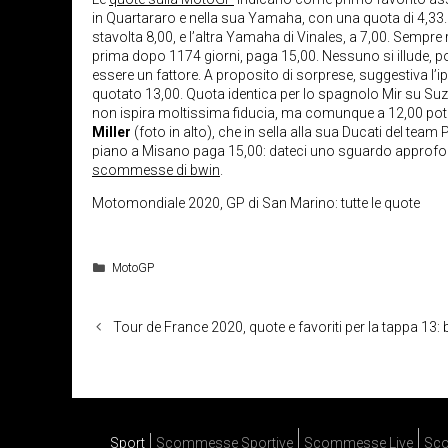
in Quartararo e nella sua Yamaha, con una quota di 4,33. C
stavolta 8,00, e l’altra Yamaha di Vinales, a 7,00. Sempre
prima dopo 1174 giorni, paga 15,00. Nessuno si illude, p
essere un fattore. A proposito di sorprese, suggestiva l’i
quotato 13,00. Quota identica per lo spagnolo Mir su Suzu
non ispira moltissima fiducia, ma comunque a 12,00 potr
Miller
(foto in alto), che in sella alla sua Ducati del te
piano a Misano paga 15,00: dateci uno sguardo approfond
scommesse di bwin
.
Motomondiale 2020, GP di San Marino: tutte le quote
Categorie
MotoGP
Tour de France 2020, quote e favoriti per la tappa 13:
Sport
Scommesse Sportive
Scommesse Live
Sco