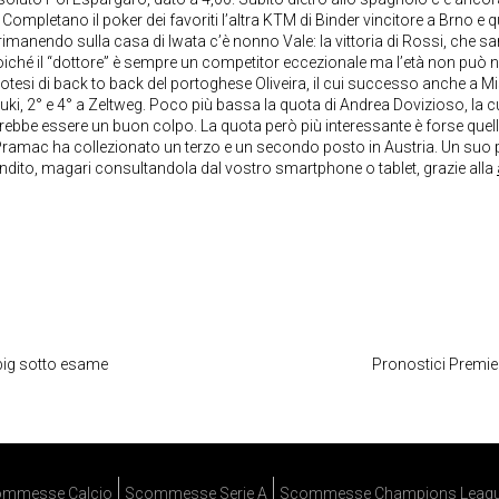
ompletano il poker dei favoriti l’altra KTM di Binder vincitore a Brno e 
 rimanendo sulla casa di Iwata c’è nonno Vale: la vittoria di Rossi, che sa
oiché il “dottore” è sempre un competitor eccezionale ma l’età non può 
potesi di back to back del portoghese Oliveira, il cui successo anche a M
ki, 2° e 4° a Zeltweg. Poco più bassa la quota di Andrea Dovizioso, la c
ebbe essere un buon colpo. La quota però più interessante è forse quell
am Pramac ha collezionato un terzo e un secondo posto in Austria. Un suo
ito, magari consultandola dal vostro smartphone o tablet, grazie alla
 big sotto esame
Pronostici Premier
mmesse Calcio
Scommesse Serie A
Scommesse Champions Leag