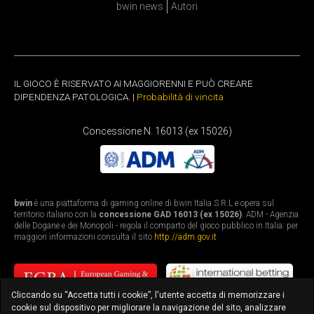
bwin news
Autori
IL GIOCO È RISERVATO AI MAGGIORENNI E PUÒ CREARE
DIPENDENZA PATOLOGICA. |
Probabilità di vincita
Concessione N. 16013 (ex 15026)
bwin
è una piattaforma di gaming online di bwin Italia S.R.L e opera sul
territorio italiano con la
concessione GAD 16013 (ex 15026)
. ADM - Agenzia
delle Dogane e dei Monopoli - regola il comparto del gioco pubblico in Italia: per
maggiori informazioni consulta il sito
http://adm.gov.it
Cliccando su “Accetta tutti i cookie”, l'utente accetta di memorizzare i
cookie sul dispositivo per migliorare la navigazione del sito, analizzare