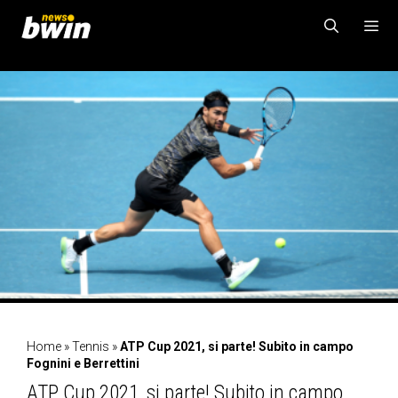
Vai
al
contenuto
MENU
Home
»
Tennis
»
ATP Cup 2021, si parte! Subito in campo
Fognini e Berrettini
ATP Cup 2021, si parte! Subito in campo