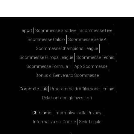
Sport
Scommesse Sportive
Scommesse Live
Scommesse Calcio
Scommesse Serie A
Scommesse Champions League
Scommesse Europa League
Scommesse Tennis
Scommesse Formula 1
App Scommesse
Bonus di Benvenuto Scommesse
Corporate Link
Programma di Affiliazione
Entain
Relazioni con gli investitori
Chi siamo
Informativa sulla Privacy
Informativa sui Cookie
Sede Legale