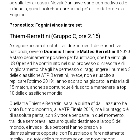
se sulla terra rossa). Novak è un avversario combattivo ed è
in fiducia, quindi potrebbe dare un bel po’ di filo da torcere a
Fognini.
Pronostico: Fognini vince in tre set
Thiem-Berrettini (Gruppo C, ore 2.15)
A seguire ci sarà il match tra i due numeri 1 delle rispettive
nazionali, ovvero
Dominic Thiem
e
Matteo Berrettini
. Il 2020
è stato decisamente positivo per l’austriaco, che ha vinto gli
US Open ed ha continuato nel suo processo di crescita e di
miglioramento che gli ha permesso di raggiungere il numero 3
delle classifiche ATP. Berrettini, invece, non è riuscito a
replicare l’ottimo 2019: l’anno scorso ha giocato la miseria di
15 match, anche se comunque è riuscito a mantenere la top
10 delle classifiche mondiali.
Quella tra Thiem e Berrettini sarà la quinta sfida. L’azzurro ha
vinto l’ultimo incontro, alle ATP Finals 2019, ma il punteggio è
di assoluta parità, con 2 vittorie per parte. In quel momento,
tra i due sembrava l’azzurro quello destinato alla top 5 del
mondo, e invece i due percorsi hanno preso vie
diametralmente opposte, con l’austriaco a fare nettamente
meglio. Le
quote delle scommesse online
propendono