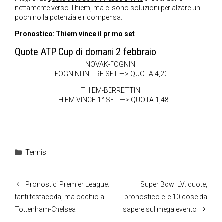
nettamente verso Thiem, ma ci sono soluzioni per alzare un
pochino la potenziale ricompensa.
Pronostico: Thiem vince il primo set
Quote ATP Cup di domani 2 febbraio
NOVAK-FOGNINI
FOGNINI IN TRE SET —> QUOTA 4,20
THIEM-BERRETTINI
THIEM VINCE 1° SET —> QUOTA 1,48
Categorie
Tennis
Pronostici Premier League:
Super Bowl LV: quote,
tanti testacoda, ma occhio a
pronostico e le 10 cose da
Tottenham-Chelsea
sapere sul mega evento