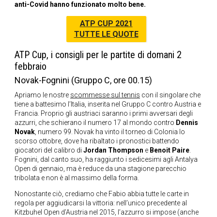
anti-Covid hanno funzionato molto bene.
ATP CUP 2021
TUTTE LE QUOTE
ATP Cup, i consigli per le partite di domani 2
febbraio
Novak-Fognini (Gruppo C, ore 00.15)
Apriamo le nostre
scommesse sul tennis
con il singolare che
tiene a battesimo l’Italia, inserita nel Gruppo C contro Austria e
Francia. Proprio gli austriaci saranno i primi avversari degli
azzurri, che schierano il numero 17 al mondo contro
Dennis
Novak
, numero 99. Novak ha vinto il torneo di Colonia lo
scorso ottobre, dove ha ribaltato i pronostici battendo
giocatori del calibro di
Jordan Thompson
e
Benoit Paire
.
Fognini, dal canto suo, ha raggiunto i sedicesimi agli Antalya
Open di gennaio, ma è reduce da una stagione parecchio
tribolata e non è al massimo della forma.
Nonostante ciò, crediamo che Fabio abbia tutte le carte in
regola per aggiudicarsi la vittoria: nell’unico precedente al
Kitzbuhel Open d’Austria nel 2015, l’azzurro si impose (anche