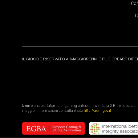
Cor
C
IL GIOCO È RISERVATO AI MAGGIORENNI E PUÒ CREARE DIP
bwin
è una piattaforma di gaming online di bwin Italia S.R.L e opera sul te
maggiori informazioni consulta il sito
http://adm.gov.it