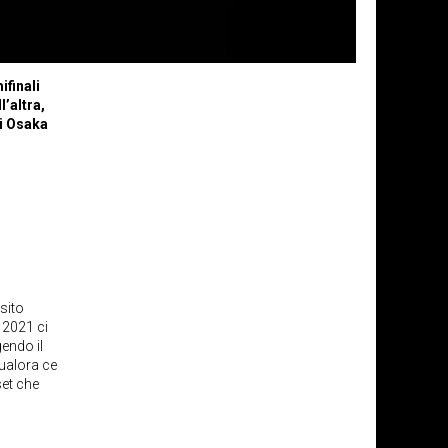
ifinali
’altra,
mi Osaka
sito
n 2021 ci
endo il
qualora ce
set che