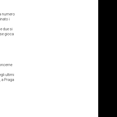
La numero
inato i
 le due si
 se gioca
oncerne
gli ultimi
, a Praga