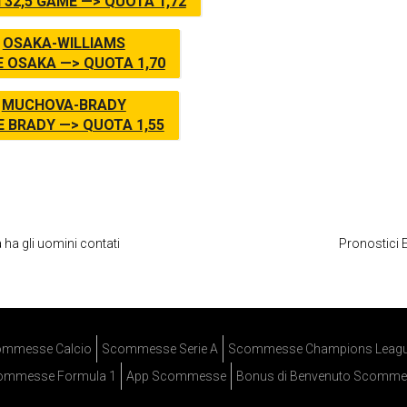
 32,5 GAME —> QUOTA 1,72
OSAKA-WILLIAMS
E OSAKA —> QUOTA 1,70
MUCHOVA-BRADY
E BRADY —> QUOTA 1,55
ha gli uomini contati
Pronostici 
mmesse Calcio
Scommesse Serie A
Scommesse Champions Leag
ommesse Formula 1
App Scommesse
Bonus di Benvenuto Scomme