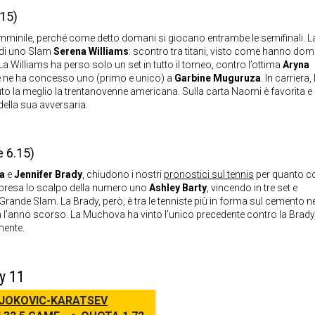
15)
emminile, perché come detto domani si giocano entrambe le semifinali. 
e di uno Slam
Serena Williams
: scontro tra titani, visto come hanno dom
a Williams ha perso solo un set in tutto il torneo, contro l’ottima
Aryna
che ne ha concesso uno (primo e unico) a
Garbine Muguruza
. In carriera,
uto la meglio la trentanovenne americana. Sulla carta Naomi è favorita e
della sua avversaria.
 6.15)
a
e
Jennifer Brady
, chiudono i nostri
pronostici sul tennis
per quanto c
è presa lo scalpo della numero uno
Ashley Barty
, vincendo in tre set e
 Grande Slam. La Brady, però, è tra le tenniste più in forma sul cemento ne
 l’anno scorso. La Muchova ha vinto l’unico precedente contro la Brady
mente.
ay 11
JOKOVIC-KARATSEV