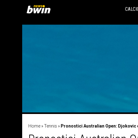
Vai
al
CALCI
contenuto
Home
»
Tennis
»
Pronostici Australian Open: Djokovic e 