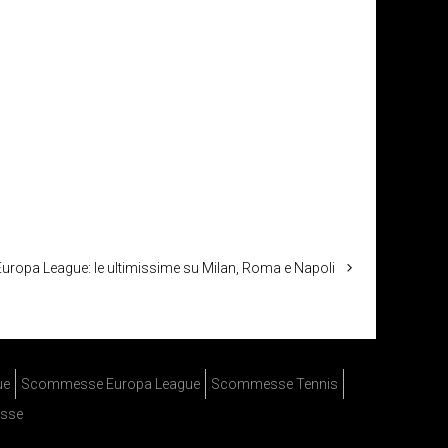
Europa League: le ultimissime su Milan, Roma e Napoli
ue
Scommesse Europa League
Scommesse Tennis
sse