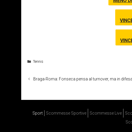
MENO DI
VINC
VINC
Categorie
Tennis
Braga-Roma: Fonseca pensa al turnover, ma in difesa 
Sport
Scommesse Sportive
Scommesse Live
Sco
Sc