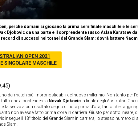
Open, perché domani si giocano la prima semifinale maschile e le sem
vak Djokovic da una parte e il sorprendente russo Aslan Karatsev dall
 il record di successi nei tornei del Grande Slam: dovrà battere Nao
STRALIAN OPEN 2021
E SINGOLARE MASCHILE
.45)
no dei match più impronosticabili del nuovo millennio. Non tanto per l’e
l fatto che a contendere a
Novak Djokovic
la finale degli Australian Ope
hetta senza alcun risultato degno di nota prima d’ora, tanto che raggiung
uanto non avesse fatto prima d’ora in carriera. Giusto per sottolineare, 
ic insegue il 18° titolo del Grande Slam in carriera, lo stesso numero di 
ande Slam.