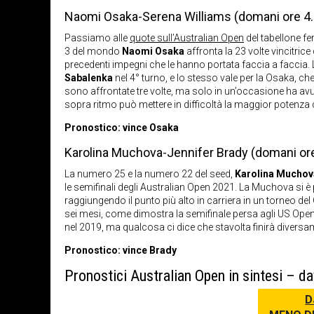
Naomi Osaka-Serena Williams (domani ore 4.
Passiamo alle
quote sull’Australian Open
del tabellone f
3 del mondo
Naomi Osaka
affronta la 23 volte vincitric
precedenti impegni che le hanno portata faccia a faccia. L
Sabalenka
nel 4° turno, e lo stesso vale per la Osaka, 
sono affrontate tre volte, ma solo in un’occasione ha av
sopra ritmo può mettere in difficoltà la maggior potenza 
Pronostico: vince Osaka
Karolina Muchova-Jennifer Brady (domani ore
La numero 25 e la numero 22 del seed,
Karolina Muchov
le semifinali degli Australian Open 2021. La Muchova si 
raggiungendo il punto più alto in carriera in un torneo del
sei mesi, come dimostra la semifinale persa agli US Open
nel 2019, ma qualcosa ci dice che stavolta finirà diversa
Pronostico: vince Brady
Pronostici Australian Open in sintesi – d
D