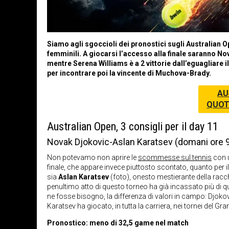
Siamo agli sgoccioli dei pronostici sugli Australian 
femminili. A giocarsi l’accesso alla finale saranno No
mentre Serena Williams è a 2 vittorie dall’eguagliare
per incontrare poi la vincente di Muchova-Brady.
AU
QUOT
Australian Open, 3 consigli per il day 11
Novak Djokovic-Aslan Karatsev (domani ore 9
Non potevamo non aprire le
scommesse sul tennis
con u
finale, che appare invece piuttosto scontato, quanto per i
sia
Aslan Karatsev
(foto), onesto mestierante della racc
penultimo atto di questo torneo ha già incassato più di q
ne fosse bisogno, la differenza di valori in campo: Djokov
Karatsev ha giocato, in tutta la carriera, nei tornei del Gr
Pronostico: meno di 32,5 game nel match