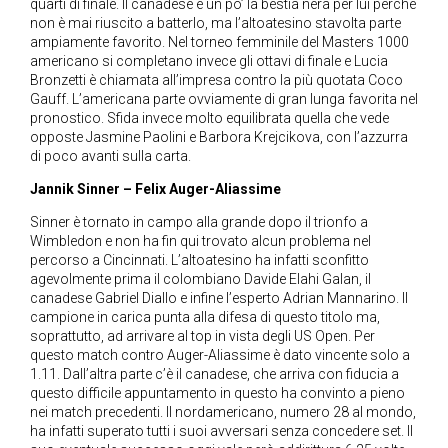
quarti di finale. Il canadese è un po’ la bestia nera per lui perché
non è mai riuscito a batterlo, ma l’altoatesino stavolta parte
ampiamente favorito. Nel torneo femminile del Masters 1000
americano si completano invece gli ottavi di finale e Lucia
Bronzetti è chiamata all’impresa contro la più quotata Coco
Gauff. L’americana parte ovviamente di gran lunga favorita nel
pronostico. Sfida invece molto equilibrata quella che vede
opposte Jasmine Paolini e Barbora Krejcikova, con l’azzurra
di poco avanti sulla carta.
Jannik Sinner – Felix Auger-Aliassime
Sinner è tornato in campo alla grande dopo il trionfo a
Wimbledon e non ha fin qui trovato alcun problema nel
percorso a Cincinnati. L’altoatesino ha infatti sconfitto
agevolmente prima il colombiano Davide Elahi Galan, il
canadese Gabriel Diallo e infine l’esperto Adrian Mannarino. Il
campione in carica punta alla difesa di questo titolo ma,
soprattutto, ad arrivare al top in vista degli US Open. Per
questo match contro Auger-Aliassime è dato vincente solo a
1.11. Dall’altra parte c’è il canadese, che arriva con fiducia a
questo difficile appuntamento in questo ha convinto a pieno
nei match precedenti. Il nordamericano, numero 28 al mondo,
ha infatti superato tutti i suoi avversari senza concedere set. Il