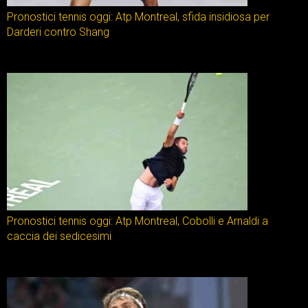
Pronostici tennis oggi: Atp Montreal, sfida insidiosa per
Darderi contro Shang
Pronostici tennis oggi: Atp Montreal, Cobolli e Arnaldi a
caccia dei sedicesimi