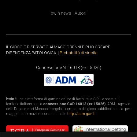
bwin news
Autori
IL GIOCO È RISERVATO AI MAGGIORENNI E PUÒ CREARE
DIPENDENZA PATOLOGICA. |
Probabilità di vincita
Concessione N. 16013 (ex 15026)
bwin
è una piattaforma di gaming online di bwin Italia S.R.L e opera sul
territorio italiano con la
concessione GAD 16013 (ex 15026)
. ADM - Agenzia
delle Dogane e dei Monopoli - regola il comparto del gioco pubblico in Italia: per
maggiori informazioni consulta il sito
http://adm.gov.it