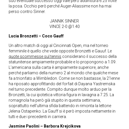
suo eventuale successo oggi vale però addirittura 6.25 volte
la posa. Occhio però perché Auger-Aliassime non ha mai
perso contro Sinner.
JANNIK SINNER
VINCE 2-0 @1.40
Lucia Bronzetti – Coco Gauff
Un altro match di oggi al Cincinnati Open, ma nel torneo
femminile è quello che vede opposte Bronzetti e Gauuf. Le
quote scommesse sul tennis
considerano il successo della
statunitense ampiamente probabile e lo propongono a 1.09.
L’americana sulla carta è ampiamente superiore, anche
perché parliamo della numero 2 al mondo che qualche mese
fa a trionfato a Wimbledon. Come se non bastasse, la 21enne
ha riposato approfittando del forfait di Dayana Yastremska
nel turno precedente. Compito dunque molto arduo per la
Bronzetti, la cui ipotetica vittoria figura in lavagna a 7.25. La
romagnola ha però già stupito in questa settimana,
soprattutto nell’ultima sfida battendo in rimonta la lettone
Jelena Ostapenko. La Gauff si è però imposta nettamente in
tutti e due i precedenti in carriera.
Jasmine Paolini – Barbora Krejcikova