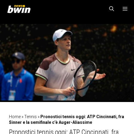
Vai
al
contenuto
MENU
Home
»
Tennis
»
Pronostici tennis oggi: ATP Cincinnati, fra
Sinner e la semifinale c’è Auger-Aliassime
Pronostici tennis oggi: ATP Cincinnati, fra