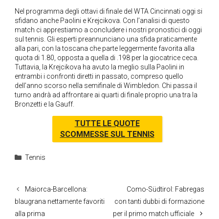
Nel programma degli ottavi di finale del WTA Cincinnati oggi si
sfidano anche Paolini e Krejcikova. Con l’analisi di questo
match ci apprestiamo a concludere i nostri pronostici di oggi
sul tennis. Gli esperti preannunciano una sfida praticamente
alla pari, con la toscana che parte leggermente favorita alla
quota di 1.80, opposta a quella di .198 per la giocatrice ceca.
Tuttavia, la Krejcikova ha avuto la meglio sulla Paolini in
entrambi i confronti diretti in passato, compreso quello
dell’anno scorso nella semifinale di Wimbledon. Chi passa il
turno andrà ad affrontare ai quarti di finale proprio una tra la
Bronzetti e la Gauff.
TUTTE LE QUOTE
SCOMMESSE SUL TENNIS
Categorie
Tennis
Maiorca-Barcellona:
Como-Südtirol: Fabregas
blaugrana nettamente favoriti
con tanti dubbi di formazione
alla prima
per il primo match ufficiale