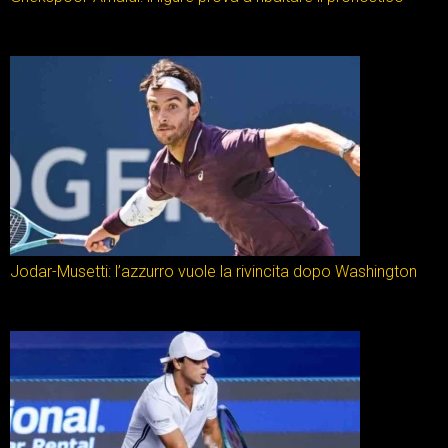
Jodar-Musetti: l’azzurro vuole la rivincita dopo Washington