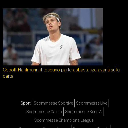
Cobolli-Hanfmann: il toscano parte abbastanza avanti sulla
carta
Sport
Scommesse Sportive
Scommesse Live
Scommesse Calcio
Scommesse Serie A
Scommesse Champions League