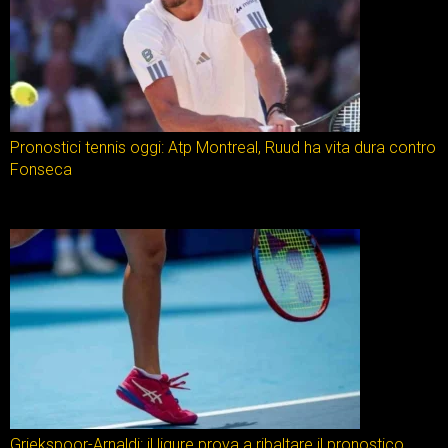
Pronostici tennis oggi: Atp Montreal, Ruud ha vita dura contro
Fonseca
Griekspoor-Arnaldi: il ligure prova a ribaltare il pronostico