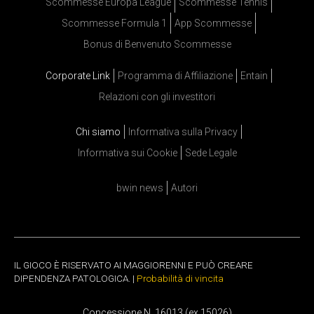
Scommesse Europa League
Scommesse Tennis
Scommesse Formula 1
App Scommesse
Bonus di Benvenuto Scommesse
Corporate Link
Programma di Affiliazione
Entain
Relazioni con gli investitori
Chi siamo
Informativa sulla Privacy
Informativa sui Cookie
Sede Legale
bwin news
Autori
IL GIOCO È RISERVATO AI MAGGIORENNI E PUÒ CREARE
DIPENDENZA PATOLOGICA. |
Probabilità di vincita
Concessione N. 16013 (ex 15026)