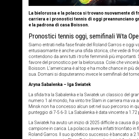
La bielorussa e la polacca si trovano nuovamente di fr
carriera e i pronostici tennis di oggi preannunciano g
e la padrona di casa Boisson.
Pronostici tennis oggi, semifinali Wta Ope
Siamo entrati nella fase finale del Roland Garros e oggi 
entusiasmante è anche una sfida storica, che vede di fr
contendono da anni tutti i trofei femminili più importanti
favore del pronostico per la bielorussa. Colei che vincer
Boisson. L’americana è al top e ha molte chance in più del
sua. Domani si disputeranno invece le semifinali del tor
Aryna Sabalenka – Iga Swiatek
La sfida tra la Sabalenka e la Swiatek un classico del gra
numero 1 al mondo, ha vinto tre Slam in carriera ma va an
Minsk non ha concesso alcun set nel suo percorso in que
punteggio di 7-5 6-3. La Sabalenka è data vincente a 1.72
La Swiatek ha avuto un inizio di 2025 difficile a causa di
campione in carica. La polacca aveva infatti trionfato in 
Roland Garros. Il suo ipotetico successo è bancato a 2.1