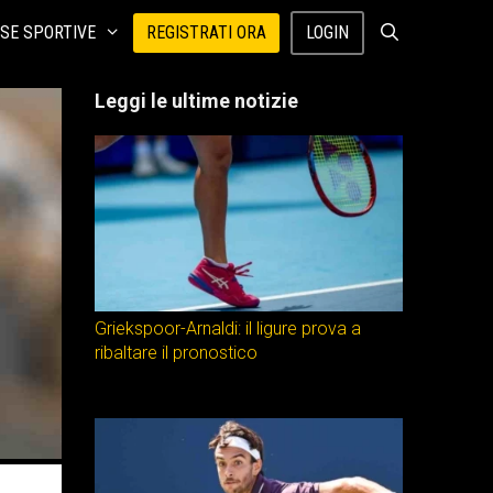
SE SPORTIVE
REGISTRATI ORA
LOGIN
Leggi le ultime notizie
Griekspoor-Arnaldi: il ligure prova a
ribaltare il pronostico