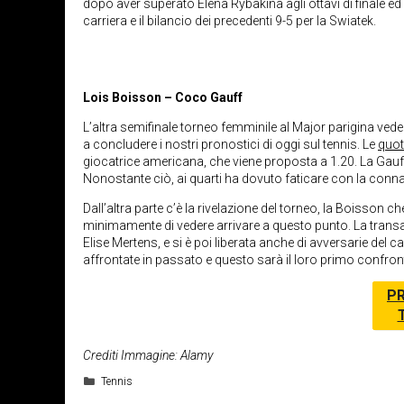
dopo aver superato Elena Rybakina agli ottavi di finale ed E
carriera e il bilancio dei precedenti 9-5 per la Swiatek.
Lois Boisson
– Coco Gauff
L’altra semifinale torneo femminile al Major parigina ved
a concludere i nostri pronostici di oggi sul tennis. Le
quot
giocatrice americana, che viene proposta a 1.20. La Gau
Nonostante ciò, ai quarti ha dovuto faticare con la conna
Dall’altra parte c’è la rivelazione del torneo, la Boisso
minimamente di vedere arrivare a questo punto. La transa
Elise Mertens, e si è poi liberata anche di avversarie del 
affrontate in passato e questo sarà il loro primo confron
PR
Crediti Immagine: Alamy
Categorie
Tennis