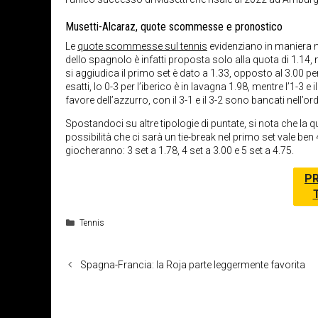
Musetti-Alcaraz, quote scommesse e pronostico
Le
quote scommesse sul tennis
evidenziano in maniera ne
dello spagnolo è infatti proposta solo alla quota di 1.14,
si aggiudica il primo set è dato a 1.33, opposto al 3.00 pe
esatti, lo 0-3 per l’iberico è in lavagna 1.98, mentre l’1-3 
favore dell’azzurro, con il 3-1 e il 3-2 sono bancati nell’or
Spostandoci su altre tipologie di puntate, si nota che la q
possibilità che ci sarà un tie-break nel primo set vale ben 
giocheranno: 3 set a 1.78, 4 set a 3.00 e 5 set a 4.75.
PR
Categorie
Tennis
Spagna-Francia: la Roja parte leggermente favorita