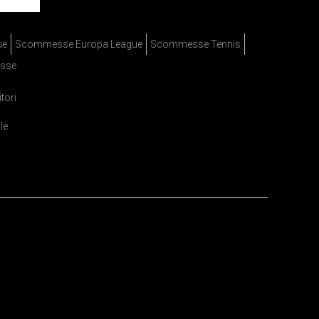
ue
Scommesse Europa League
Scommesse Tennis
sse
itori
le