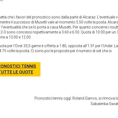
tta che i favori del pronostico sono dalla parte di Alcaraz. L’eventuale vi
 mentre il successo di Musetti vale al momento 5.50 volte la posta. Alcar
r l’eventualità che se lo porta a casa Musetti. Per quanto concerne i risult
e il 2-3 sono concessi rispettivamente a 3.60 e 6.50. Quota di 10.00 per un 3
dine a 13.00 e 12.00.
uota per l’Over 33,5 game è offerta a 1.85, opposta all’1.91 per l’Under. La
4.75 volte la posta. Ci sono poi le proposte per il numero di set che si
ONOSTICI TENNIS
TUTTE LE QUOTE
Pronostici tennis oggi: Roland Garros, si rinnova la
Sabalenka-Swia