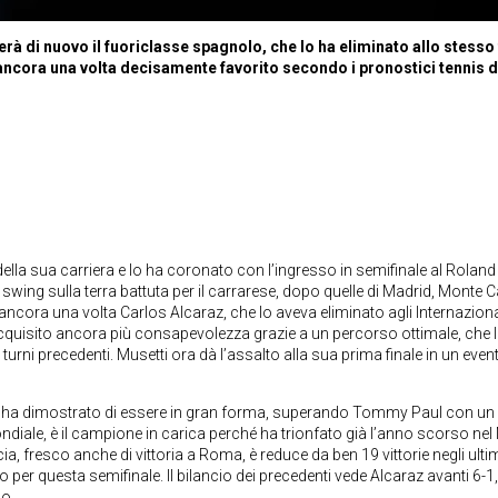
erà di nuovo il fuoriclasse spagnolo, che lo ha eliminato allo stesso
e ancora una volta decisamente favorito secondo i pronostici tennis d
la sua carriera e lo ha coronato con l’ingresso in semifinale al Roland
swing sulla terra battuta per il carrarese, dopo quelle di Madrid, Monte C
ncora una volta Carlos Alcaraz, che lo aveva eliminato agli Internaziona
acquisito ancora più consapevolezza grazie a un percorso ottimale, che 
urni precedenti. Musetti ora dà l’assalto alla sua prima finale in un even
rti ha dimostrato di essere in gran forma, superando Tommy Paul con un
diale, è il campione in carica perché ha trionfato già l’anno scorso nel
rcia, fresco anche di vittoria a Roma, è reduce da ben 19 vittorie negli ulti
er questa semifinale. Il bilancio dei precedenti vede Alcaraz avanti 6-1
go.