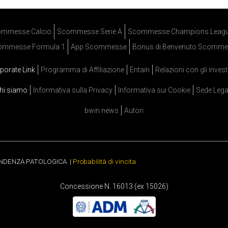
mmesse Calcio
Scommesse Serie A
Scommesse Champions Leag
ommesse Formula 1
App Scommesse
Bonus di Benvenuto Scomme
porate Link
Programma di Affiliazione
Entain
Relazioni con gli invest
hi siamo
Informativa sulla Privacy
Informativa sui Cookie
Sede Lega
bwin news
Autori
ENDENZA PATOLOGICA. |
Probabilità di vincita
Concessione N. 16013 (ex 15026)