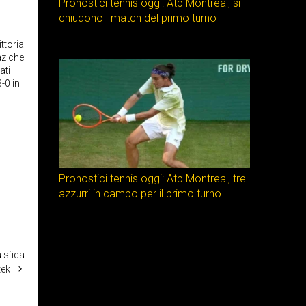
Pronostici tennis oggi: Atp Montreal, si
chiudono i match del primo turno
ttoria
az che
ati
-0 in
Pronostici tennis oggi: Atp Montreal, tre
azzurri in campo per il primo turno
 sfida
tek