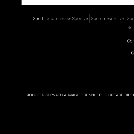
Sport
Scommesse Sportive
Scommesse Live
Sco
Sc
Cor
C
IL GIOCO È RISERVATO AI MAGGIORENNI E PUÒ CREARE DIP