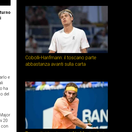
 turno
i
Cobolli-Hanfmann: il toscano parte
abbastanza avanti sulla carta
arlo e
li
lo ha
to del
 Major
mi 20
, con