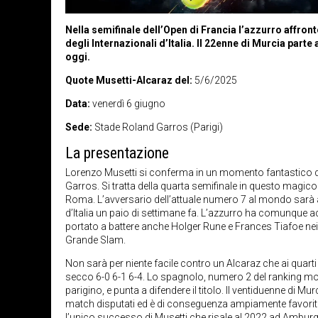
Nella semifinale dell’Open di Francia l’azzurro affront
degli Internazionali d’Italia. Il 22enne di Murcia part
oggi.
Quote Musetti-Alcaraz del:
5/6/2025
Data:
venerdì 6 giugno
Sede:
Stade Roland Garros (Parigi)
La presentazione
Lorenzo Musetti si conferma in un momento fantastico del
Garros. Si tratta della quarta semifinale in questo magico 
Roma. L’avversario dell’attuale numero 7 al mondo sarà a
d’Italia un paio di settimane fa. L’azzurro ha comunque 
portato a battere anche Holger Rune e Frances Tiafoe nei t
Grande Slam.
Non sarà per niente facile contro un Alcaraz che ai qua
secco 6-0 6-1 6-4. Lo spagnolo, numero 2 del ranking mon
parigino, e punta a difendere il titolo. Il ventiduenne di Mu
match disputati ed è di conseguenza ampiamente favorito p
l’unico successo di Musetti che risale al 2022 ad Ambur