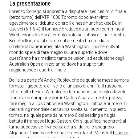
La presentazione
Lorenzo Sonego si appresta a disputare i sedicesimi di finale
(terzo turno) dell’ATP 1000 Toronto dopo aver vinto
agevolmente al debutto contro il cinese Yunchaokete Bu in
due set (6-1 6-4). Il torinese è reduce da un buon cammino a
Wimbledon, dove si è fermato solo agli ottavi di finale contro
Ben Shelton, ma al ritorno sul cemento ha rimediato
un’eliminazione immediata a Washington. Il numero 38 al
mondo spera di fare meglio su una superficie dove
quest’anno ha rimediato tante delusioni, ad esclusione degli
Australian Open a inizio anno dove ha stupito tutti
raggiungendo i quarti di finale.
Dall’altra parte c’è Andrej Rublev, che da qualche mese sembra
tornato il giocatore di livello di un paio di anni fa. Il russo ha
fatto molto bene a Wimbledon fermandosi solo agli ottavi di
fronte a un campione come Carlos Alcaraz, mentre poteva
fare meglio a Los Cabos e a Washington. L’attuale numero 11
del ranking mondiale cerca una svolta sul cemento in questo
torneo, nel quale parte da numero 6 del seeding e ha già
battuto il francese Hugo Gaston. Chi si qualifica incontrerà al
turno successivo il vincente della sfida tra lo spagnolo
Alejandro Davidovich Fokina e il ceco Jakub Mensik. Il
bilancio