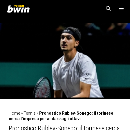
Vai
al
contenuto
MENU
Home
»
Tennis
»
Pronostico Rublev-Sonego: il torinese
cerca l’impresa per andare agli ottavi
Pronostico Rublev-Sonego: il torinese cerca