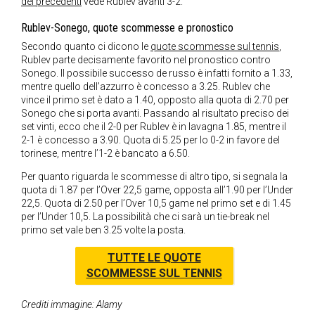
dei precedenti
vede Rublev avanti 3-2.
Rublev-Sonego, quote scommesse e pronostico
Secondo quanto ci dicono le
quote scommesse sul tennis
,
Rublev parte decisamente favorito nel pronostico contro
Sonego. Il possibile successo de russo è infatti fornito a 1.33,
mentre quello dell’azzurro è concesso a 3.25. Rublev che
vince il primo set è dato a 1.40, opposto alla quota di 2.70 per
Sonego che si porta avanti. Passando al risultato preciso dei
set vinti, ecco che il 2-0 per Rublev è in lavagna 1.85, mentre il
2-1 è concesso a 3.90. Quota di 5.25 per lo 0-2 in favore del
torinese, mentre l’1-2 è bancato a 6.50.
Per quanto riguarda le scommesse di altro tipo, si segnala la
quota di 1.87 per l’Over 22,5 game, opposta all’1.90 per l’Under
22,5. Quota di 2.50 per l’Over 10,5 game nel primo set e di 1.45
per l’Under 10,5. La possibilità che ci sarà un tie-break nel
primo set vale ben 3.25 volte la posta.
TUTTE LE QUOTE
SCOMMESSE SUL TENNIS
Crediti immagine: Alamy