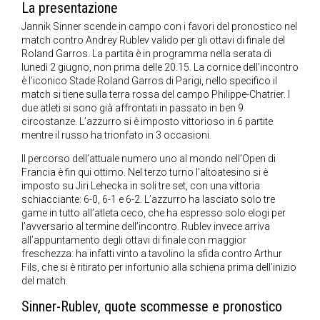
La presentazione
Jannik Sinner scende in campo con i favori del pronostico nel
match contro Andrey Rublev valido per gli ottavi di finale del
Roland Garros. La partita è in programma nella serata di
lunedì 2 giugno, non prima delle 20.15. La cornice dell’incontro
è l’iconico Stade Roland Garros di Parigi, nello specifico il
match si tiene sulla terra rossa del campo Philippe-Chatrier. I
due atleti si sono già affrontati in passato in ben 9
circostanze. L’azzurro si è imposto vittorioso in 6 partite
mentre il russo ha trionfato in 3 occasioni.
Il percorso dell’attuale numero uno al mondo nell’Open di
Francia è fin qui ottimo. Nel terzo turno l’altoatesino si è
imposto su Jiri Lehecka in soli tre set, con una vittoria
schiacciante: 6-0, 6-1 e 6-2. L’azzurro ha lasciato solo tre
game in tutto all’atleta ceco, che ha espresso solo elogi per
l’avversario al termine dell’incontro. Rublev invece arriva
all’appuntamento degli ottavi di finale con maggior
freschezza: ha infatti vinto a tavolino la sfida contro Arthur
Fils, che si è ritirato per infortunio alla schiena prima dell’inizio
del match.
Sinner-Rublev, quote scommesse e pronostico