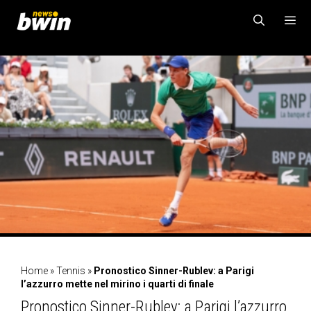
Vai
al
contenuto
MENU
Home
»
Tennis
»
Pronostico Sinner-Rublev: a Parigi
l’azzurro mette nel mirino i quarti di finale
Pronostico Sinner-Rublev: a Parigi l’azzurro