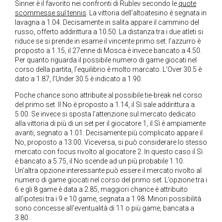
Sinner è il favorito nei confronti di Rublev secondo le
quote
scommesse sul tennis
. La vittoria dell’altoatesino è segnata in
lavagna a 1.04. Decisamente in salita appare il cammino del
russo, offerto addirittura a 10.50. La distanza tra i due atleti si
riduce se si prende in esame il vincente primo set: l’azzurro è
proposto a 1.15, il 27enne di Mosca è invece bancato a 4.50.
Per quanto riguarda il possibile numero di game giocati nel
corso della partita, l’equilibrio è molto marcato. L’Over 30.5 è
dato a 1.87, l’Under 30.5 è indicato a 1.90.
Poche chance sono attribuite al possibile tie-break nel corso
del primo set. Il No è proposto a 1.14, il Sì sale addirittura a
5.00. Se invece si sposta l’attenzione sul mercato dedicato
alla vittoria di più di un set per il giocatore 1, il Sì è ampiamente
avanti, segnato a 1.01. Decisamente più complicato appare il
No, proposto a 13.00. Viceversa, si può considerare lo stesso
mercato con focus rivolto al giocatore 2. In questo caso il Sì
è bancato a 5.75, il No scende ad un più probabile 1.10.
Un’altra opzione interessante può essere il mercato rivolto al
numero di game giocati nel corso del primo set. L’opzione tra i
6 e gli 8 game è data a 2.85, maggiori chance è attribuito
all’ipotesi tra i 9 e 10 game, segnata a 1.98. Minori possibilità
sono concesse all’eventualità di 11 o più game, bancata a
3.80.