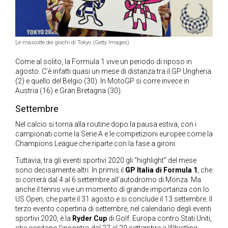
Le mascotte dei giochi di Tokyo (Getty Images)
Come al solito, la Formula 1 vive un periodo di riposo in
agosto. C’è infatti quasi un mese di distanza tra il GP Ungheria
(2) e quello del Belgio (30). In MotoGP si corre invece in
Austria (16) e Gran Bretagna (30).
Settembre
Nel calcio si torna alla routine dopo la pausa estiva, con i
campionati come la Serie A e le competizioni europee come la
Champions League che riparte con la fase a gironi.
Tuttavia, tra gli eventi sportivi 2020 gli “highlight” del mese
sono decisamente altri. In primis il
GP Italia di Formula 1
, che
si correrà dal 4 al 6 settembre all’autodromo di Monza. Ma
anche il tennis vive un momento di grande importanza con lo
US Open, che parte il 31 agosto e si conclude il 13 settembre. Il
terzo evento copertina di settembre, nel calendario degli eventi
sportivi 2020, è la
Ryder Cup
di Golf. Europa contro Stati Uniti,
che ospitano l’incontro dal 27 al 29 settembre a Whistling