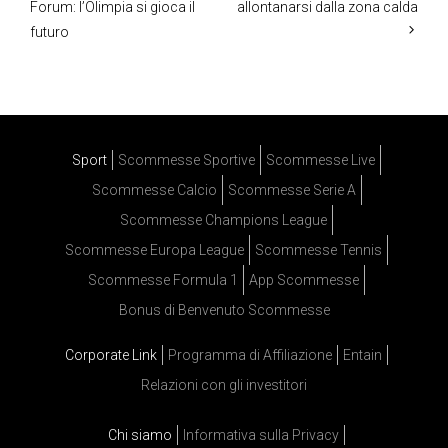
Forum: l’Olimpia si gioca il
allontanarsi dalla zona calda
futuro
Sport
Scommesse Sportive
Scommesse Live
Scommesse Calcio
Scommesse Serie A
Scommesse Champions League
Scommesse Europa League
Scommesse Tennis
Scommesse Formula 1
App Scommesse
Bonus di Benvenuto Scommesse
Corporate Link
Programma di Affiliazione
Entain
Relazioni con gli investitori
Chi siamo
Informativa sulla Privacy