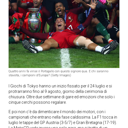
Quattro anni fa vinse il Portogallo con questo signore qua. E chi saranno
stavolta, i campioni d’Europa? (Getty Images)
I Giochi di Tokyo hanno un inizio fissato per il 24 luglio e si
protrarranno fino al 9 agosto, giorno della cerimonia di
chiusura. Oltre due settimane di gare ed emozioni che solo i
cinque cerchi possono regalare.
E poi non c’è da dimenticare il mondo dei motori, con i
campionati che entrano nella fase caldissima. La F1 tocca in
luglio le tappe del GP Austria (3-5/7) e Gran Bretagna (17-19).
La MotoGP vede invece una sola gara, ma si tratta di un