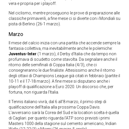
vera e propria per i playoff.
Nel ciclismo, mentre proseguono le prove di preparazione alle
classiche primaverili, a fine mese ci si diverte con i Mondiali su
pista di Berlino (26-1 marzo).
Marzo
Il mese del calcio inizia con una partita che accende sempre la
fantasia collettiva, ma inevitabilmente anche le polemiche:
Juventus-Inter
(1 marzo), il Derby d’Italia che da tempo non
profumava di scudetto come stavolta. Da segnalare anche il
ritorno delle semifinali di Coppa Italia (4/3), che ci
consegneranno le due finaliste. Attesissimo anche il ritorno
degli ottavi di Champions League già citati in febbraio (partite il
10-11 e il 17-18 marzo). A fine mese si disputano anche i
playoff di qualificazione a Euro 2020. Un discorso che, per
fortuna, non riguarda l’Italia.
Il Tennis italiano vivrà, dal 6 all’8 marzo, il primo step di
qualificazione dell’Italia alla prossima Coppa Davis.
L’avversario sarà la Corea del Sud e la location scelta è quella
di Cagliari. per quanto riguarda l’ATP sono previsti i primi
Masters 1000 della stagione sul cemento americano, Indian
Wells (12-22/3) e Miami (26 marzo-5 aprile).