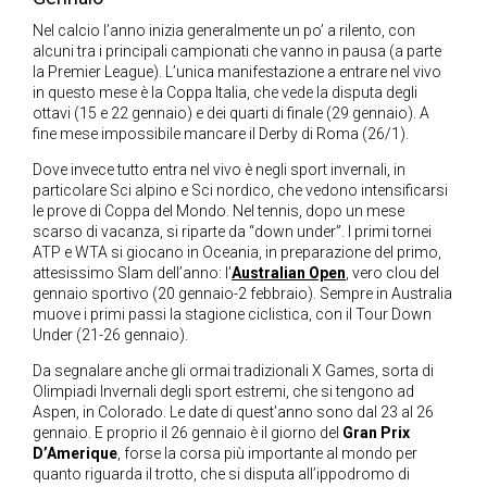
Nel calcio l’anno inizia generalmente un po’ a rilento, con
alcuni tra i principali campionati che vanno in pausa (a parte
la Premier League). L’unica manifestazione a entrare nel vivo
in questo mese è la Coppa Italia, che vede la disputa degli
ottavi (15 e 22 gennaio) e dei quarti di finale (29 gennaio). A
fine mese impossibile mancare il Derby di Roma (26/1).
Dove invece tutto entra nel vivo è negli sport invernali, in
particolare Sci alpino e Sci nordico, che vedono intensificarsi
le prove di Coppa del Mondo. Nel tennis, dopo un mese
scarso di vacanza, si riparte da “down under”. I primi tornei
ATP e WTA si giocano in Oceania, in preparazione del primo,
attesissimo Slam dell’anno: l’
Australian Open
, vero clou del
gennaio sportivo (20 gennaio-2 febbraio). Sempre in Australia
muove i primi passi la stagione ciclistica, con il Tour Down
Under (21-26 gennaio).
Da segnalare anche gli ormai tradizionali X Games, sorta di
Olimpiadi Invernali degli sport estremi, che si tengono ad
Aspen, in Colorado. Le date di quest’anno sono dal 23 al 26
gennaio. E proprio il 26 gennaio è il giorno del
Gran Prix
D’Amerique
, forse la corsa più importante al mondo per
quanto riguarda il trotto, che si disputa all’ippodromo di