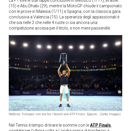
La F1 vive le sue tappe conclusive in Messico (1/11), Brasile
(15) e Abu Dhabi (29), mentre la MotoGP chiude il campionato
con le prove in Malesia (1/11) e Spagna, con la classica gara
conclusiva a Valencia (15). La speranza degli appassionati è
che sia nelle 2 che nelle 4 ruote ci sia ancora una
competizione accesa per il titolo, e non mere passerelle.
Stefanos Tsitsipas non era fra i favoriti alle ATP Finals. Eppure… (Getty Images)
Nel Tennis è tempo di tirare le somme con le
ATP Finals
,
ospitate per l’ultima volta a Londra prima di trasferirsi a