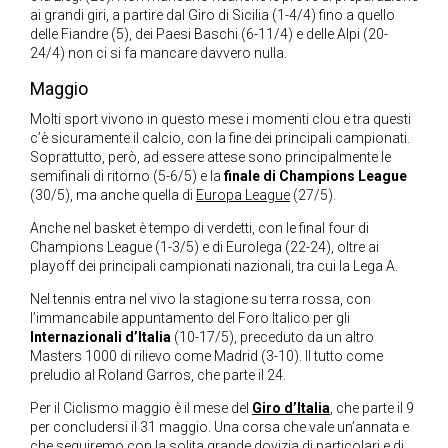
ai grandi giri, a partire dal Giro di Sicilia (1-4/4) fino a quello
delle Fiandre (5), dei Paesi Baschi (6-11/4) e delle Alpi (20-
24/4) non ci si fa mancare davvero nulla.
Maggio
Molti sport vivono in questo mese i momenti clou e tra questi
c’è sicuramente il calcio, con la fine dei principali campionati.
Soprattutto, però, ad essere attese sono principalmente le
semifinali di ritorno (5-6/5) e la
finale di Champions League
(30/5), ma anche quella di
Europa League
(27/5).
Anche nel basket è tempo di verdetti, con le final four di
Champions League (1-3/5) e di Eurolega (22-24), oltre ai
playoff dei principali campionati nazionali, tra cui la Lega A.
Nel tennis entra nel vivo la stagione su terra rossa, con
l’immancabile appuntamento del Foro Italico per gli
Internazionali d’Italia
(10-17/5), preceduto da un altro
Masters 1000 di rilievo come Madrid (3-10). Il tutto come
preludio al Roland Garros, che parte il 24.
Per il Ciclismo maggio è il mese del
Giro d’Italia
, che parte il 9
per concludersi il 31 maggio. Una corsa che vale un’annata e
che seguiremo con la solita grande dovizia di particolari e di