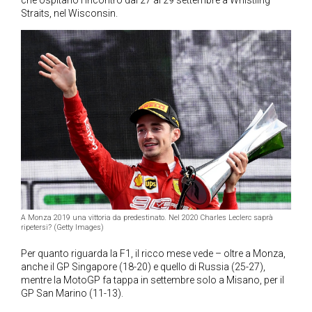
Straits, nel Wisconsin.
A Monza 2019 una vittoria da predestinato. Nel 2020 Charles Leclerc saprà
ripetersi? (Getty Images)
Per quanto riguarda la F1, il ricco mese vede – oltre a Monza,
anche il GP Singapore (18-20) e quello di Russia (25-27),
mentre la MotoGP fa tappa in settembre solo a Misano, per il
GP San Marino (11-13).