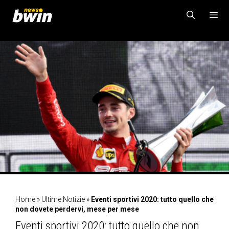
Vai
al
contenuto
MENU
Home
»
Ultime Notizie
»
Eventi sportivi 2020: tutto quello che
non dovete perdervi, mese per mese
Eventi sportivi 2020: tutto quello che non