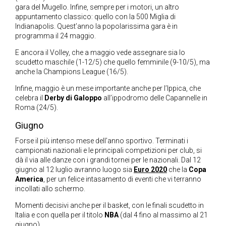
gara del Mugello. Infine, sempre per i motori, un altro
appuntamento classico: quello con la 500 Miglia di
Indianapolis. Quest’anno la popolarissima gara è in
programma il 24 maggio.
E ancora il Volley, che a maggio vede assegnare sia lo
scudetto maschile (1-12/5) che quello femminile (9-10/5), ma
anche la Champions League (16/5).
Infine, maggio è un mese importante anche per l’Ippica, che
celebra il
Derby di Galoppo
all’ippodromo delle Capannelle in
Roma (24/5).
Giugno
Forse il più intenso mese dell’anno sportivo. Terminati i
campionati nazionali e le principali competizioni per club, si
dà il via alle danze con i grandi tornei per le nazionali. Dal 12
giugno al 12 luglio avranno luogo sia
Euro 2020
che la
Copa
America
, per un felice intasamento di eventi che vi terranno
incollati allo schermo.
Momenti decisivi anche per il basket, con le finali scudetto in
Italia e con quella per il titolo
NBA
(dal 4 fino al massimo al 21
giugno).