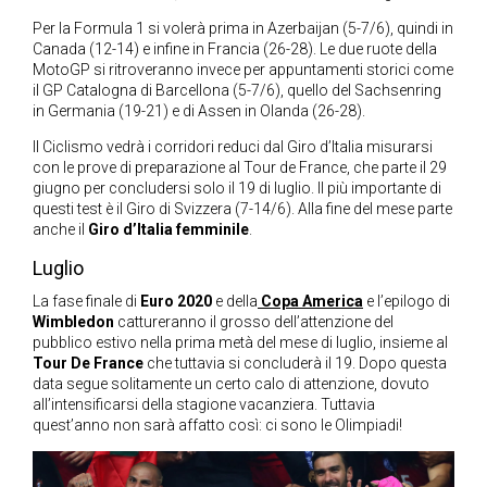
Per la Formula 1 si volerà prima in Azerbaijan (5-7/6), quindi in
Canada (12-14) e infine in Francia (26-28). Le due ruote della
MotoGP si ritroveranno invece per appuntamenti storici come
il GP Catalogna di Barcellona (5-7/6), quello del Sachsenring
in Germania (19-21) e di Assen in Olanda (26-28).
Il Ciclismo vedrà i corridori reduci dal Giro d’Italia misurarsi
con le prove di preparazione al Tour de France, che parte il 29
giugno per concludersi solo il 19 di luglio. Il più importante di
questi test è il Giro di Svizzera (7-14/6). Alla fine del mese parte
anche il
Giro d’Italia femminile
.
Luglio
La fase finale di
Euro 2020
e della
Copa America
e l’epilogo di
Wimbledon
cattureranno il grosso dell’attenzione del
pubblico estivo nella prima metà del mese di luglio, insieme al
Tour De France
che tuttavia si concluderà il 19. Dopo questa
data segue solitamente un certo calo di attenzione, dovuto
all’intensificarsi della stagione vacanziera. Tuttavia
quest’anno non sarà affatto così: ci sono le Olimpiadi!