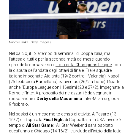
Naomi Osaka (Getty Images)
Nel calcio, il 12 è tempo di semifinali di Coppa Italia, ma
l’attesa di tutti è per la seconda metà del mese, quando
riprende la corsa verso il
titolo della Champions League
, con
la disputa dell’andata degli ottavi di finale. Tre le squadre
italiane impegnate: Atalanta (19/2 contro il Valencia), Napoli
(25 febbraio a Barcellona) e Juventus (26/2 a Lione). Riparte
anche l’Europa League con i 16esimi (20 e 27/2). Impegnate la
Roma e l’Inter. A proposito dei nerazzurri è da segnare in
rosso anche il
Derby della Madonnina
: Inter-Milan si gioca il
9 febbraio.
Nel basket è un mese molto denso di attività. A Pesaro (13-
16/2) si disputa la
Final Eight
di Coppa Italia. In USA invece è
tempo di
All Star Game
: l’All Star Weekend sarà ospitato
quest’anno a Chicago (14-16/2), e prelude all’inizio della lotta