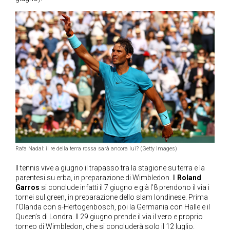
Rafa Nadal: il re della terra rossa sarà ancora lui? (Getty Images)
Il tennis vive a giugno il trapasso tra la stagione su terra e la
parentesi su erba, in preparazione di Wimbledon. Il
Roland
Garros
si conclude infatti il 7 giugno e già l’8 prendono il via i
tornei sul green, in preparazione dello slam londinese. Prima
l’Olanda con s-Hertogenbosch, poi la Germania con Halle e il
Queen’s di Londra. Il 29 giugno prende il via il vero e proprio
torneo di Wimbledon, che si concluderà solo il 12 luglio.