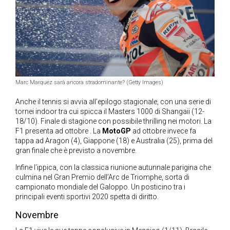
Marc Marquez sarà ancora stradominante? (Getty Images)
Anche il tennis si avvia all’epilogo stagionale, con una serie di
tornei indoor tra cui spicca il Masters 1000 di Shangaii (12-
18/10). Finale di stagione con possibile thrilling nei motori. La
F1 presenta ad ottobre . La
MotoGP
ad ottobre invece fa
tappa ad Aragon (4), Giappone (18) e Australia (25), prima del
gran finale che è previsto a novembre.
Infine l’ippica, con la classica riunione autunnale parigina che
culmina nel Gran Premio dell’Arc de Triomphe, sorta di
campionato mondiale del Galoppo. Un posticino tra i
principali eventi sportivi 2020 spetta di diritto.
Novembre