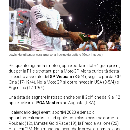
Lewis Hamilton, ancora una volta l’uomo da battere (Getty Images)
Per quanto riguarda i motori, aprile porta in dote 4 gran premi,
due per la F1 e altrettanti per la MotoGP. Molta curiosità desta
il debutto assoluto del
GP Vietnam
(3-5/4), seguito poi dal GP
Cina (17-19/4). Nella MotoGP si corre invece in USA (3-5/4) e
Argentina (17-19/4).
Una data da segnare in rosso anche per il Golf, che dal 9 al 12
aprile celebra il
PGA Masters
ad Augusta (USA).
Il calendario degli eventi sportivi 2020 è denso di
appuntamenti ciclistici, ad aprile. con classicissime come la
Roubaix (12), l’Amstel Gold Race (19), la Freccia Vallone (22)
e la Liegi (26). Non mancano neanche le prove di preparazione