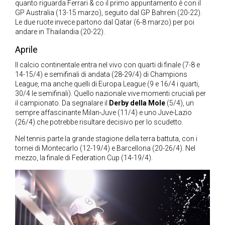
quanto riguarda Ferrari & co il primo appuntamento è con il
GP Australia (13-15 marzo), seguito dal GP Bahrein (20-22).
Le due ruote invece partono dal Qatar (6-8 marzo) per poi
andare in Thailandia (20-22).
Aprile
Il calcio continentale entra nel vivo con quarti di finale (7-8 e
14-15/4) e semifinali di andata (28-29/4) di Champions
League, ma anche quelli di Europa League (9 e 16/4 i quarti,
30/4 le semifinali). Quello nazionale vive momenti cruciali per
il campionato. Da segnalare il
Derby della Mole
(5/4), un
sempre affascinante Milan-Juve (11/4) e uno Juve-Lazio
(26/4) che potrebbe risultare decisivo per lo scudetto.
Nel tennis parte la grande stagione della terra battuta, con i
tornei di Montecarlo (12-19/4) e Barcellona (20-26/4). Nel
mezzo, la finale di Federation Cup (14-19/4).