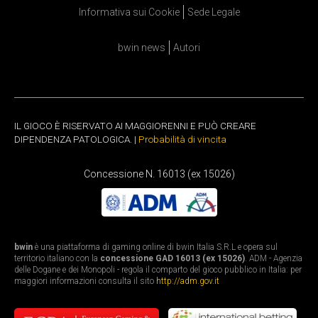
Informativa sui Cookie
Sede Legale
bwin news
Autori
IL GIOCO È RISERVATO AI MAGGIORENNI E PUÒ CREARE
DIPENDENZA PATOLOGICA. |
Probabilità di vincita
Concessione N. 16013 (ex 15026)
bwin
è una piattaforma di gaming online di bwin Italia S.R.L e opera sul
territorio italiano con la
concessione GAD 16013 (ex 15026)
. ADM - Agenzia
delle Dogane e dei Monopoli - regola il comparto del gioco pubblico in Italia: per
maggiori informazioni consulta il sito
http://adm.gov.it