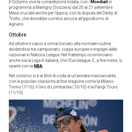
Il Ciclismo vive la competizione iridata, con i
Mondiali
in
programma a Martigny (Svizzera) dal 20 al 27 settembre.
Mese cruciale anche per l’Ippica, con la disputa del Derby di
Trotto, che dovrebbe corrersi ancora all’ippodromo di
Agnano.
Ottobre
Ad ottobre il calcio è ormai tornato alla normale routine,
dividendosi tra campionato, coppe europee e impegni delle
nazionali in Nations League. Nel frattempo ricominciano
anche sia la Lega A italiana, che l’Euroleague. E, a fine mese, si
riparte con la
NBA
.
Nel ciclismo si è ai titoli di coda di un’annata massacrante,
con le popolari classiche di fine stagione come la Milano-
Torino (7/10), il Giro di Lombardia (10/10) e la Parigi-Tours
(11/10).