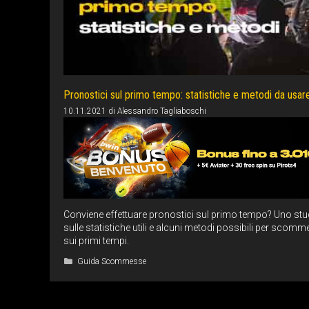
Pronostici sul primo tempo: statistiche e metodi da usar
10.11.2021
di
Alessandro Tagliaboschi
Conviene effettuare pronostici sul primo tempo? Uno stu
sulle statistiche utili e alcuni metodi possibili per scomm
sui primi tempi.
Categorie
Guida Scommesse