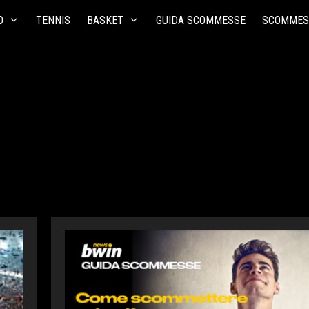
O
TENNIS
BASKET
GUIDA SCOMMESSE
SCOMMES