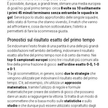
È possibile, dunque, a grandi linee, stimare una media europea
di goal/no goal primo tempo: circa
8 volte su 10 solitamente
i primi 45 minuti terminano senza entrambe le squadre in
gol
. Servirà poi lo studio approfondito delle singole squadre,
dello stato di forma che stanno vivendo, il match che vanno
ad affrontare e, cosa da non sottovalutare, l’istinto a
permetterti di fare la scommessa giusta.
Pronostici sul risultato esatto del primo tempo
Se indovinare l’esito finale di una partita è una delle più grandi
soddisfazioni nell’ambito del betting, indovinare il risultato
esatto alla fine del primo tempo non è di certo da meno. Nei
top-5 campionati europei
sono tre i risultati più comuni alla
fine della prima frazione di gioco:
nell’ordine esatto 0-0, 1-0
e 0-1
.
Tra gli scommettitori, in genere, sono
due le strategie
che
vengono utilizzate per indovinare il risultato esatto del primo
tempo. C’è, ad esempio, chi utilizza un
approccio
matematico
, tramite l’utilizzo di regole e formule
matematiche per creare dei sistemi di gioco che possano
dare un aiuto a raggiungere la vittoria. Si tratta di un modo di
scommettere che si basa molto sulle
statistiche
e sullo
studio
e che dunque può essere utilizzato soprattutto dagli