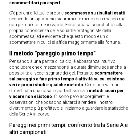
scommettitori più esperti
.
C’è poi chi effettua le proprie
scommesse su
risultati esatti
seguendo un approccio sicuramente meno matematico ma
non per questo meno valido. Esso si basa soprattutto sulla
propria conoscenza delle squadre protagoniste della
scommessa, ed è evidente che questo modo è un di
scommettere in cui ci si affida maggiormente alla fortuna.
Il metodo “pareggio primo tempo”
Pensando a una partita di calcio, è abbastanza intuitivo
concludere che dimezzandone la durata diminuisce anche la
possibilità di veder segnare dei gol. Pertanto
scommettere
sul pareggio a fine primo tempo è attività su cui esistono
veri e propri studi e qualche metodo
. Certo non va mai
dimenticata una cosa importantissima:
i metodi sicuri per
vincere non esistono
. Ci sono però accorgimenti e
osservazioni che possono aiutarci a rendere il nostro
divertimento più profittevole. Iniziamo a guardare le statistiche
della Serie A in corso.
Pareggi nei primi tempi: confronto tra la Serie A e
altri campionati