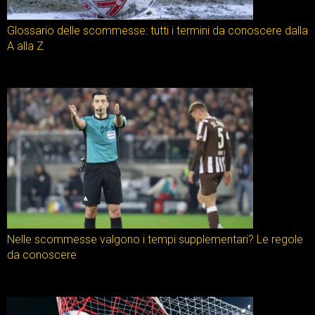
Glossario delle scommesse: tutti i termini da conoscere dalla
A alla Z
Nelle scommesse valgono i tempi supplementari? Le regole
da conoscere