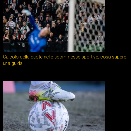
Calcolo delle quote nelle scommesse sportive, cosa sapere:
una guida