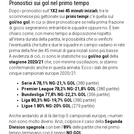
Pronostici sui gol nel primo tempo
Dopo i pronostici sull’
1X2 nei 45 minuti iniziali
, tra le
scommesse più gettonate sui
primi tempi
c’è quella sul
gol/no gol
, in cui si deve pronosticare se nella prima frazione
di gioco segneranno entrambe le squadre oppure no. È ben
chiaro come, con meno tempo a disposizione rispetto
all’intera durata della partita, le possibilità che si verifichi
l’eventualità che tutte e due le squadre in campo vadano in rete
prima della fine dei 45 minuti di gara iniziali sono più basse.
A evidenza di ciò, ci sono le statistiche sui
gol/no gol
della
stagione 2020/21
che, con minime oscillazioni, si stanno
confermando anche in questa annata. Ecco i dati dei primi
cinque campionati europei 2020/21:
Serie A 78,1% NG-21,% GOL
(380 partite)
Premier League 78,2% NG-21,8% GOL
(380 partite)
Bundesliga 77,8% NG-22,2% GOL
(306 partite)
Liga 80,3% NG-19,7% GOL
(380 partite)
Ligue 1 80% NG-20% GOL
(279 partite)
Anche andando al di là dei top-5 campionati europei, i numeri
non sono molto diversi. Anzi, colpisce il caso della
Segunda
Division
spagnola
con ben l’
89%
delle partite che nel primo
tempo terminano con il segno
NO GOL
.