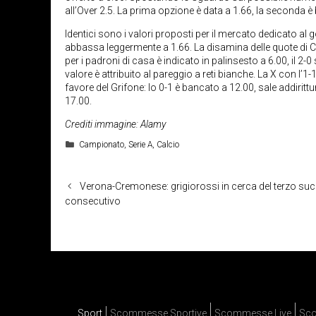
all’Over 2.5. La prima opzione è data a 1.66, la seconda è
Identici sono i valori proposti per il mercato dedicato al go
abbassa leggermente a 1.66. La disamina delle quote di C
per i padroni di casa è indicato in palinsesto a 6.00, il 2-0
valore è attribuito al pareggio a reti bianche. La X con l’1-1
favore del Grifone: lo 0-1 è bancato a 12.00, sale addirittu
17.00.
Crediti immagine: Alamy
Categorie
Campionato
,
Serie A
,
Calcio
Verona-Cremonese: grigiorossi in cerca del terzo s
consecutivo
Sport
Scommesse Sportive
Scommesse Live
Sco