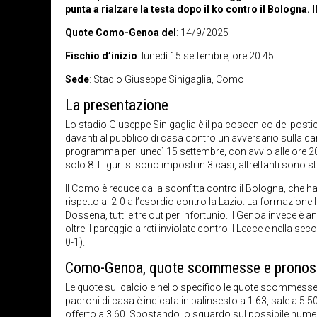
punta a rialzare la testa dopo il ko contro il Bologna. 
Quote Como-Genoa del
: 14/9/2025
Fischio d’inizio
: lunedì 15 settembre, ore 20.45
Sede
: Stadio Giuseppe Sinigaglia, Como
La presentazione
Lo stadio Giuseppe Sinigaglia è il palcoscenico del postic
davanti al pubblico di casa contro un avversario sulla carta 
programma per lunedì 15 settembre, con avvio alle ore 2
solo 8. I liguri si sono imposti in 3 casi, altrettanti sono s
Il Como è reduce dalla sconfitta contro il Bologna, che 
rispetto al 2-0 all’esordio contro la Lazio. La formazione l
Dossena, tutti e tre out per infortunio. Il Genoa invece è 
oltre il pareggio a reti inviolate contro il Lecce e nella 
0-1).
Como-Genoa, quote scommesse e pronos
Le
quote sul calcio
e nello specifico le
quote scommesse ri
padroni di casa è indicata in palinsesto a 1.63, sale a 5.50
offerto a 3.60. Spostando lo sguardo sul possibile numero d