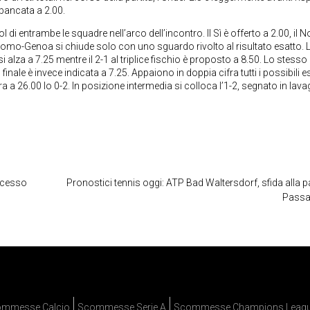
 bancata a 2.00.
l di entrambe le squadre nell’arco dell’incontro. Il Sì è offerto a 2.00, il N
omo-Genoa si chiude solo con uno sguardo rivolto al risultato esatto. L
 si alza a 7.25 mentre il 2-1 al triplice fischio è proposto a 8.50. Lo stesso
 finale è invece indicata a 7.25. Appaiono in doppia cifra tutti i possibili es
ra a 26.00 lo 0-2. In posizione intermedia si colloca l’1-2, segnato in lav
uccesso
Pronostici tennis oggi: ATP Bad Waltersdorf, sfida alla pa
Passa
mmesse Calcio
Scommesse Serie A
Scommesse Champions Leag