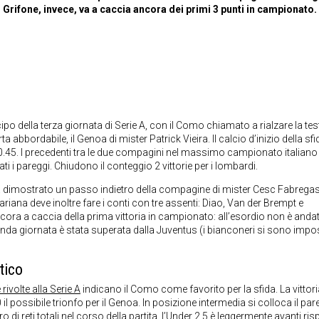
Il Grifone, invece, va a caccia ancora dei primi 3 punti in campionato.
ipo della terza giornata di Serie A, con il Como chiamato a rialzare la tes
abbordabile, il Genoa di mister Patrick Vieira. Il calcio d’inizio della sfi
0.45. I precedenti tra le due compagini nel massimo campionato italian
tati i pareggi. Chiudono il conteggio 2 vittorie per i lombardi.
ha dimostrato un passo indietro della compagine di mister Cesc Fabrega
ariana deve inoltre fare i conti con tre assenti: Diao, Van der Brempt e
ancora a caccia della prima vittoria in campionato: all’esordio non è anda
seconda giornata è stata superata dalla Juventus (i bianconeri si sono impos
tico
volte alla Serie A
indicano il Como come favorito per la sfida. La vittori
 il possibile trionfo per il Genoa. In posizione intermedia si colloca il par
i reti totali nel corso della partita, l’Under 2.5 è leggermente avanti ris