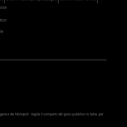
sse
itori
le
ane e dei Monopoli - regola il comparto del gioco pubblico in Italia: per