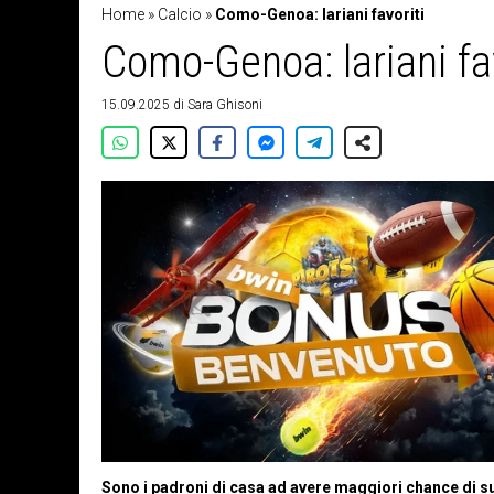
Home
»
Calcio
»
Como-Genoa: lariani favoriti
Como-Genoa: lariani fav
15.09.2025
di
Sara Ghisoni
Sono i padroni di casa ad avere maggiori chance di