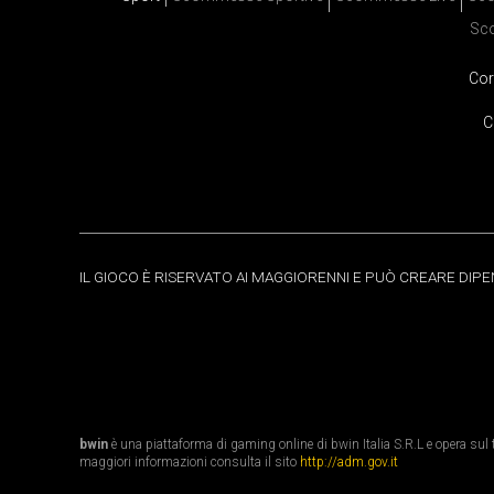
Sc
Cor
C
IL GIOCO È RISERVATO AI MAGGIORENNI E PUÒ CREARE DIP
bwin
è una piattaforma di gaming online di bwin Italia S.R.L e opera sul te
maggiori informazioni consulta il sito
http://adm.gov.it