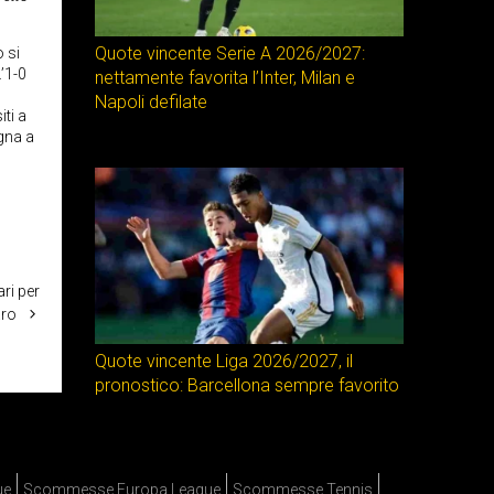
Quote vincente Serie A 2026/2027:
o si
’1-0
nettamente favorita l’Inter, Milan e
Napoli defilate
iti a
agna a
ri per
ro
Quote vincente Liga 2026/2027, il
pronostico: Barcellona sempre favorito
ue
Scommesse Europa League
Scommesse Tennis