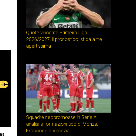
Quote vincente Primeira Liga
2026/2027, il pronostico: sfida a tre
apertissima
Squadre neopromosse in Serie A:
analisi e formazioni tipo di Monza,
Frosinone e Venezia
gas