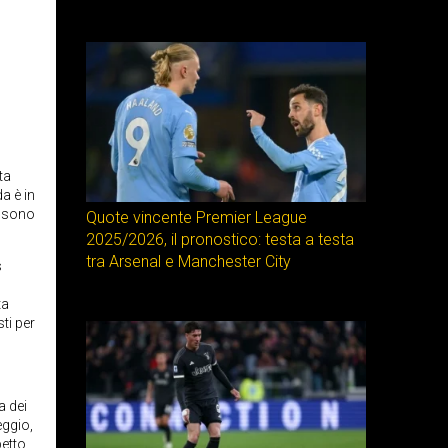
ta
da è in
o sono
Quote vincente Premier League
2025/2026, il pronostico: testa a testa
tra Arsenal e Manchester City
s
ta
ti per
a dei
eggio,
petto