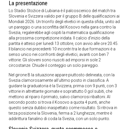
La presentazione
Lo Stadio Stožice di Lubiana è il palcoscenico del match tra
Slovenia e Svizzera valido per il gruppo B delle qualificazioni ai
Mondiali 2026. Un trionfo degli elvetici in questa sfida, unito ad
un pareggio o una sconfitta del Kosovo nella gara contro la
Svezia, regalerebbe agli ospiti la matematica qualificazione
alla prossima competizione iridata. Il calcio d’inizio della
partita è atteso per lunedì 13 ottobre, con avvio alle ore 20.45.
Il bilancio nei precedenti 10 incontri tra le due formazioni è a
senso unico nei confronti degli elvetici, avanti con ben 7
vittorie. Gli sloveni sono riusciti ad imporsi in sole 2
circostanze. Chiude il conteggio un solo pareggio.
Nel girone B la situazione appare piuttosto delineata, con la
Svezia clamorosamente all’ultimo posto in classifica. A
guidare la graduatoria è la Svizzera, prima con 9 punti, con 3
vittorie in altrettante giornate e soprattutto 0 gol subiti, che
mettono al riparo il primato, salvo clamorosi ribaltoni. Al
secondo posto si trova il Kosovo a quota 4 punti, anche
questo senza dubbio inaspettato come risultato. Si ritrova in
terza posizione la Slovenia, ferma a 2 lunghezze, mentre è
addirittura fanalino di coda la Svezia, con un solo punto.