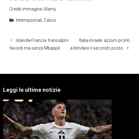
Crediti immagine: Alamy
Categorie
Internazionali
,
Calcio
Islanda-Francia: transalpini
Italia-Israele: azzurri pronti
favoriti ma senza Mbappé
a blindare il secondo posto
Leggi le ultime notizie