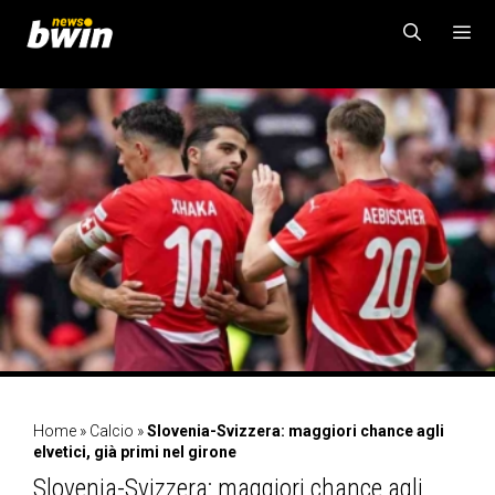
Vai
al
contenuto
MENU
Home
»
Calcio
»
Slovenia-Svizzera: maggiori chance agli
elvetici, già primi nel girone
Slovenia-Svizzera: maggiori chance agli