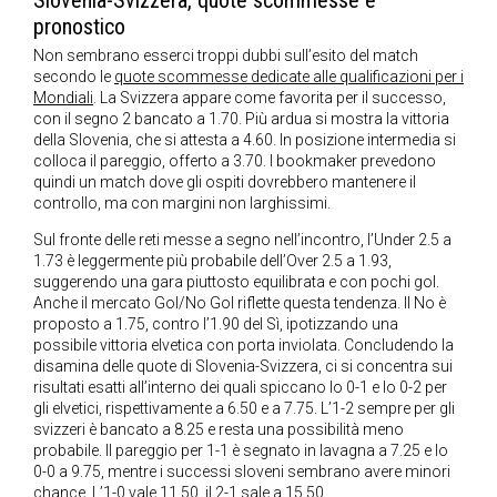
Slovenia-Svizzera, quote scommesse e
pronostico
Non sembrano esserci troppi dubbi sull’esito del match
secondo le
quote scommesse dedicate alle qualificazioni per i
Mondiali
. La Svizzera appare come favorita per il successo,
con il segno 2 bancato a 1.70. Più ardua si mostra la vittoria
della Slovenia, che si attesta a 4.60. In posizione intermedia si
colloca il pareggio, offerto a 3.70. I bookmaker prevedono
quindi un match dove gli ospiti dovrebbero mantenere il
controllo, ma con margini non larghissimi.
Sul fronte delle reti messe a segno nell’incontro, l’Under 2.5 a
1.73 è leggermente più probabile dell’Over 2.5 a 1.93,
suggerendo una gara piuttosto equilibrata e con pochi gol.
Anche il mercato Gol/No Gol riflette questa tendenza. Il No è
proposto a 1.75, contro l’1.90 del Sì, ipotizzando una
possibile vittoria elvetica con porta inviolata. Concludendo la
disamina delle quote di Slovenia-Svizzera, ci si concentra sui
risultati esatti all’interno dei quali spiccano lo 0-1 e lo 0-2 per
gli elvetici, rispettivamente a 6.50 e a 7.75. L’1-2 sempre per gli
svizzeri è bancato a 8.25 e resta una possibilità meno
probabile. Il pareggio per 1-1 è segnato in lavagna a 7.25 e lo
0-0 a 9.75, mentre i successi sloveni sembrano avere minori
chance. L’1-0 vale 11.50, il 2-1 sale a 15.50.