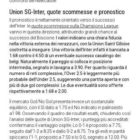
confronti del Newcastle.
Union SG-Inter, quote scommesse e pronostico
Il pronostico è nettamente orientato verso il successo
dell’Inter: le
quote scommesse sulla Champions League
vanno in questa direzione, attribuendo grandi chance al
successo del Biscione.
I valori indicano una chiara fiducia
nella vittoria esterna dei nerazzurri, con la Union Saint Gilloise
costretta a inseguire. Una vittoria dell’Inter infatti è bancata a
1.68 contro il 4.50 di un eventuale successo casalingo dei
belgi. Naturalmente il pareggio si colloca in posizione
intermedia, segnato in lavagna a 3.90.
Per quanto riguarda il
numero di reti complessive, l’Over 2.5 è leggermente più
probabile dell’Under 2.5, suggerendo una partita aperta e con
più di due gol complessivi. Le due eventualità sono offerte
rispettivamente a 1.68 e 2.00.
Il mercato Gol/No Gol presenta invece un sostanziale
equilibrio, con il Sì dato a 1.70 e il No indicato in palinsesto
a1.98. Osservando il quadro dei risultati esatti, chiudendo così
l’analisi delle quote di Union SG-Inter, i punteggi più accreditati
confermano il vantaggio ospite. Lo 0-1 è proposto a 7.75,
seguito dall’1-2 a 8.25 e dallo 0-2 a 8.75. Tra gli esiti in parità
spiccano l’1-1, proposto a 7.50 e lo 0-0, segnato a 12.00. Più