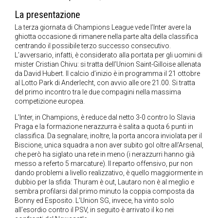
La presentazione
La terza giornata di Champions League vede l’Inter avere la
ghiotta occasione di rimanere nella parte alta della classifica
centrando il possibile terzo successo consecutivo.
L’avversario, infatti, è considerato alla portata per gli uomini di
mister Cristian Chivu: si tratta dell’Union Saint-Gilloise allenata
da David Hubert. Il calcio d’inizio è in programma il 21 ottobre
al Lotto Park di Anderlecht, con avvio alle ore 21.00. Si tratta
del primo incontro tra le due compagini nella massima
competizione europea.
L’Inter, in Champions, è reduce dal netto 3-0 contro lo Slavia
Praga e la formazione nerazzurra è salita a quota 6 punti in
classifica. Da segnalare, inoltre, la porta ancora inviolata per il
Biscione, unica squadra a non aver subito gol oltre all’Arsenal,
che però ha siglato una rete in meno (i nerazzurri hanno già
messo a referto 5 marcature). Il reparto offensivo, pur non
dando problemi a livello realizzativo, è quello maggiormente in
dubbio per la sfida: Thuram è out, Lautaro non è al meglio e
sembra profilarsi dal primo minuto la coppia composta da
Bonny ed Esposito. L’Union SG, invece, ha vinto solo
all’esordio contro il PSV, in seguito è arrivato il ko nei