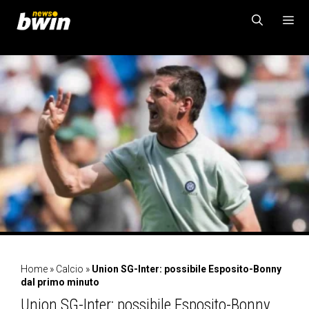
Vai
al
contenuto
MENU
Home
»
Calcio
»
Union SG-Inter: possibile Esposito-Bonny
dal primo minuto
Union SG-Inter: possibile Esposito-Bonny