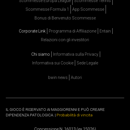
Scommesse Europa League
Scommesse Tennis
Scommesse Formula 1
App Scommesse
Bonus di Benvenuto Scommesse
Corporate Link
Programma di Affiliazione
Entain
Relazioni con gli investitori
Chi siamo
Informativa sulla Privacy
Informativa sui Cookie
Sede Legale
bwin news
Autori
IL GIOCO È RISERVATO AI MAGGIORENNI E PUÒ CREARE
DIPENDENZA PATOLOGICA. |
Probabilità di vincita
Concessione N. 16013 (ex 15026)