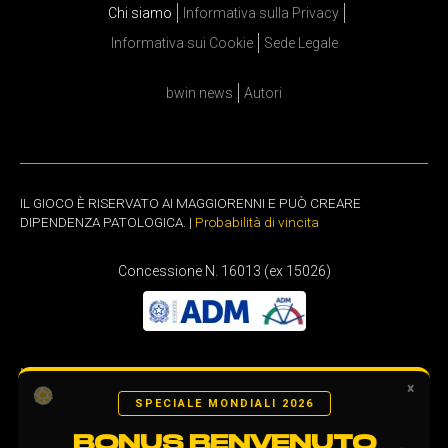
Chi siamo
Informativa sulla Privacy
Informativa sui Cookie
Sede Legale
bwin news
Autori
IL GIOCO È RISERVATO AI MAGGIORENNI E PUÒ CREARE
DIPENDENZA PATOLOGICA. |
Probabilità di vincita
Concessione N. 16013 (ex 15026)
bwin
è una piattaforma di gaming online di bwin Italia S.R.L e opera sul
×
territorio italiano con la
concessione GAD 16013 (ex 15026)
. ADM - Agenzia
SPECIALE MONDIALI 2026
delle Dogane e dei Monopoli - regola il comparto del gioco pubblico in Italia: per
maggiori informazioni consulta il sito
http://adm.gov.it
BONUS BENVENUTO