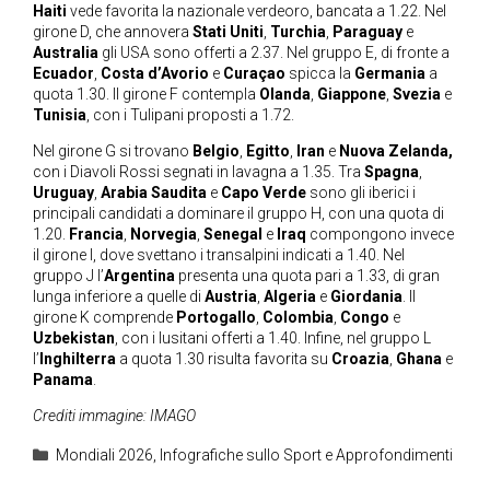
Haiti
vede favorita la nazionale verdeoro, bancata a 1.22. Nel
girone D, che annovera
Stati Uniti
,
Turchia
,
Paraguay
e
Australia
gli USA sono offerti a 2.37. Nel gruppo E, di fronte a
Ecuador
,
Costa d’Avorio
e
Curaçao
spicca la
Germania
a
quota 1.30. Il girone F contempla
Olanda
,
Giappone
,
Svezia
e
Tunisia
, con i Tulipani proposti a 1.72.
Nel girone G si trovano
Belgio
,
Egitto
,
Iran
e
Nuova Zelanda,
con i Diavoli Rossi segnati in lavagna a 1.35. Tra
Spagna
,
Uruguay
,
Arabia Saudita
e
Capo Verde
sono gli iberici i
principali candidati a dominare il gruppo H, con una quota di
1.20.
Francia
,
Norvegia
,
Senegal
e
Iraq
compongono invece
il girone I, dove svettano i transalpini indicati a 1.40. Nel
gruppo J l’
Argentina
presenta una quota pari a 1.33, di gran
lunga inferiore a quelle di
Austria
,
Algeria
e
Giordania
. Il
girone K comprende
Portogallo
,
Colombia
,
Congo
e
Uzbekistan
, con i lusitani offerti a 1.40. Infine, nel gruppo L
l’
Inghilterra
a quota 1.30 risulta favorita su
Croazia
,
Ghana
e
Panama
.
Crediti immagine: IMAGO
Categorie
Mondiali 2026
,
Infografiche sullo Sport e Approfondimenti