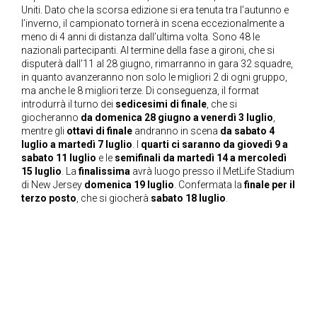
Uniti. Dato che la scorsa edizione si era tenuta tra l’autunno e
l’inverno, il campionato tornerà in scena eccezionalmente a
meno di 4 anni di distanza dall’ultima volta. Sono 48 le
nazionali partecipanti. Al termine della fase a gironi, che si
disputerà dall’11 al 28 giugno, rimarranno in gara 32 squadre,
in quanto avanzeranno non solo le migliori 2 di ogni gruppo,
ma anche le 8 migliori terze. Di conseguenza, il format
introdurrà il turno dei
sedicesimi di finale
, che si
giocheranno
da domenica 28 giugno a venerdì 3 luglio
,
mentre gli
ottavi di finale
andranno in scena
da sabato 4
luglio a martedì 7 luglio
. I
quarti ci saranno da giovedì 9 a
sabato 11 luglio
e le
semifinali da martedì 14 a mercoledì
15 luglio
. La
finalissima
avrà luogo presso il MetLife Stadium
di New Jersey
domenica 19 luglio
. Confermata la
finale per il
terzo posto
, che si giocherà
sabato 18 luglio
.