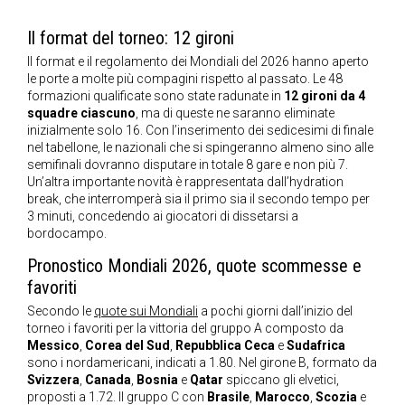
Il format del torneo: 12 gironi
Il format e il regolamento dei Mondiali del 2026 hanno aperto
le porte a molte più compagini rispetto al passato. Le 48
formazioni qualificate sono state radunate in
12 gironi da 4
squadre ciascuno
, ma di queste ne saranno eliminate
inizialmente solo 16. Con l’inserimento dei sedicesimi di finale
nel tabellone, le nazionali che si spingeranno almeno sino alle
semifinali dovranno disputare in totale 8 gare e non più 7.
Un’altra importante novità è rappresentata dall’hydration
break, che interromperà sia il primo sia il secondo tempo per
3 minuti, concedendo ai giocatori di dissetarsi a
bordocampo.
Pronostico Mondiali 2026, quote scommesse e
favoriti
Secondo le
quote sui Mondiali
a pochi giorni dall’inizio del
torneo i favoriti per la vittoria del gruppo A composto da
Messico
,
Corea del Sud
,
Repubblica Ceca
e
Sudafrica
sono i nordamericani, indicati a 1.80. Nel girone B, formato da
Svizzera
,
Canada
,
Bosnia
e
Qatar
spiccano gli elvetici,
proposti a 1.72. Il gruppo C con
Brasile
,
Marocco
,
Scozia
e