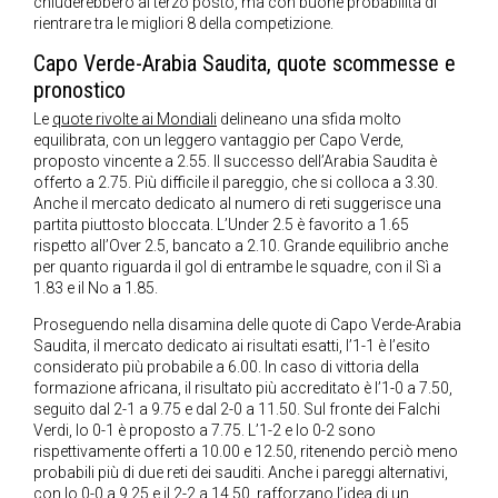
chiuderebbero al terzo posto, ma con buone probabilità di
rientrare tra le migliori 8 della competizione.
Capo Verde-Arabia Saudita, quote scommesse e
pronostico
Le
quote rivolte ai Mondiali
delineano una sfida molto
equilibrata, con un leggero vantaggio per Capo Verde,
proposto vincente a 2.55. Il successo dell’Arabia Saudita è
offerto a 2.75. Più difficile il pareggio, che si colloca a 3.30.
Anche il mercato dedicato al numero di reti suggerisce una
partita piuttosto bloccata. L’Under 2.5 è favorito a 1.65
rispetto all’Over 2.5, bancato a 2.10. Grande equilibrio anche
per quanto riguarda il gol di entrambe le squadre, con il Sì a
1.83 e il No a 1.85.
Proseguendo nella disamina delle quote di Capo Verde-Arabia
Saudita, il mercato dedicato ai risultati esatti, l’1-1 è l’esito
considerato più probabile a 6.00. In caso di vittoria della
formazione africana, il risultato più accreditato è l’1-0 a 7.50,
seguito dal 2-1 a 9.75 e dal 2-0 a 11.50. Sul fronte dei Falchi
Verdi, lo 0-1 è proposto a 7.75. L’1-2 e lo 0-2 sono
rispettivamente offerti a 10.00 e 12.50, ritenendo perciò meno
probabili più di due reti dei sauditi. Anche i pareggi alternativi,
con lo 0-0 a 9.25 e il 2-2 a 14.50, rafforzano l’idea di un