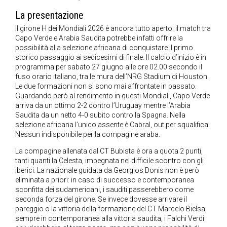
La presentazione
Il girone H dei Mondiali 2026 è ancora tutto aperto: il match tra
Capo Verde e Arabia Saudita potrebbe infatti offrire la
possibilità alla selezione africana di conquistare il primo
storico passaggio ai sedicesimi di finale. Il calcio d’inizio è in
programma per sabato 27 giugno alle ore 02.00 secondo il
fuso orario italiano, tra le mura dell’NRG Stadium di Houston.
Le due formazioni non si sono mai affrontate in passato.
Guardando però al rendimento in questi Mondiali, Capo Verde
arriva da un ottimo 2-2 contro l’Uruguay mentre l’Arabia
Saudita da un netto 4-0 subito contro la Spagna. Nella
selezione africana l’unico assente è Cabral, out per squalifica.
Nessun indisponibile per la compagine araba.
La compagine allenata dal CT Bubista è ora a quota 2 punti,
tanti quanti la Celesta, impegnata nel difficile scontro con gli
iberici. La nazionale guidata da Georgios Donis non è però
eliminata a priori: in caso di successo e contemporanea
sconfitta dei sudamericani, i sauditi passerebbero come
seconda forza del girone. Se invece dovesse arrivare il
pareggio o la vittoria della formazione del CT Marcelo Bielsa,
sempre in contemporanea alla vittoria saudita, i Falchi Verdi