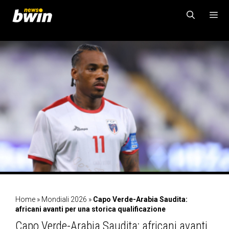
Vai
al
contenuto
MENU
Home
»
Mondiali 2026
»
Capo Verde-Arabia Saudita:
africani avanti per una storica qualificazione
Capo Verde-Arabia Saudita: africani avanti