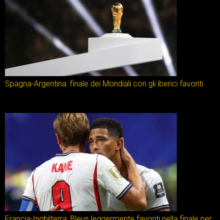
Spagna-Argentina: finale dei Mondiali con gli iberici favoriti
Francia-Inghilterra: Bleus leggermente favoriti nella finale per