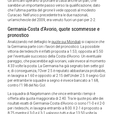
Gli africani sperano di portare a casa anche un pari, che
sarebbe un importante passo verso la qualificazione, dato
che l’ultima partita del girone li vede opposti al modesto
Curacao. Nell’unico precedente tra le due nazionali,
un’amichevole del 2009, era venuto fuori un pari per 2-2.
Germania-Costa d’Avorio, quote scommesse e
pronostico
Analizzando nel dettaglio le
quote sui Mondiali
si capisce che
la Germania parte con i favori del pronostico. La possibile
vittoria dei tedeschi è infatti proposta a 1.53, opposta al 5.50
per l’eventuale successo della Costa d’Avorio. Un eventuale
pareggio, che piacerebbe agli ivoriani, vale invece al momento
4.33 volte la posta. La Germania ha già segnato ben sette gol
e, di conseguenza, l’Over 2.5 è reputato abbastanza probabile,
in lavagna a 1.60 e opposto al 2.15 dell’Under 2.5. Il segno Gol
per entrambe le squadre a segno è invece bancato a 1.68,
contro l’1.98 del No Gol.
La squadra di Nagelsmann che vince entrambi i tempi è
offerta alla quota maggiorata di 2.40. Tra le quote più alte dei
risultati esatti di Germania-Costa d’Avorio ci sono l’1-0 e il 2-0
per i tedeschi, in lavagna entrambi a 8.00. Il 2-1 è proposto a
8.75 mentre il 3-0 e il 3-1 valgono tutti e due 13.50 volte la