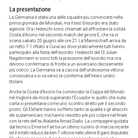
La presentazione
La Germania è stata una delle squadre più convincenti nella
prima giornata dei Mondiali, ma il test d’esordio era stato
agevole. Ora i tedeschi sono chiamati ad affrontare la solida
Costa d’Avorio nel secondo match del girone E, che va in
scena sabato 20 giugno alle ore 21. La Mannschaft arriva da
un netto 7-1 rifilato a Curacao dove praticamente tutti hanno
partecipato alla festa dell’esordio. I tedeschi del Ct Julian
Nagelsmann si sono tolti la pressione dell’esordio ma ora
devono confermarsi di fronte a un avversario decisamente
più ostico. La Germania va a caccia dell’undicesima vittoria
consecutiva e si va verso la conferma dell’intero undici
titolare.
Anche la Costa d’Avorio ha cominciato la Coppa del Mondo
nel migliore dei modi superando l’Ecuador in quello che sulla
carta si presentava come uno scontro diretto per il secondo
posto. Gli Elefanti hanno sofferto tanto la qualità e gli attacchi
dei sudamericani, ma hanno resistito per poi colpire nel finale
con la rete dell’ex Atalanta Amad Diallo. La compagine guidata
dal tecnico Emerse Faé ha un ottimo ruolino di marcia recente
ed è infatti reduce da ben 7 vittorie nelle ultime 8 gare disputate.