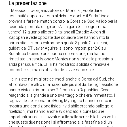
La presentazione
Il Messico, co-organizzatore dei Mondiali, vuole dare
continuità dopo la vittoria al debutto contro il Sudafrica e
proverà a fare nel match contro la Corea del Sud, valido per la
seconda giornata del girone A. La gara è in programma
venerdì 19 giugno alle ore 3 italiane all’Estadio Akron di
Zapopan e vede opposte due squadre che hanno vinto la
prima sfida e sono entrambe a quota 3 punti. Gli aztechi,
guidati dal CT Javier Aguirre, si sono imposti per 2-0 sul
Sudafrica facendo una buona impressione, ma hanno
rimediato un’espulsione e Montes non sarà della prossima
sfida per squalifica. El Tri ha mostrato solidità difensiva e
concretezza, ma ora il livello dell’avversario sale.
Ha iniziato nel migliore dei modi anche la Corea del Sud, che
affrontava peraltro una nazionale più solida. Le Tigri asiatiche
hanno vinto in rimonta per 2-1 contro la Repubblica Ceca
reagendo alla grande a uno svantaggio che era immeritato. I
ragazzi del selezionatore Hong Myung-bo hanno messo in
mostra una condizione fisica invidiabile creando palle gol a
ripetizioni, ma hanno anche evidenziato alcune lacune
importanti sui calci piazzati e sulle palle aeree. È la terza volta
che queste due nazionali si affrontano alla fase finale di un