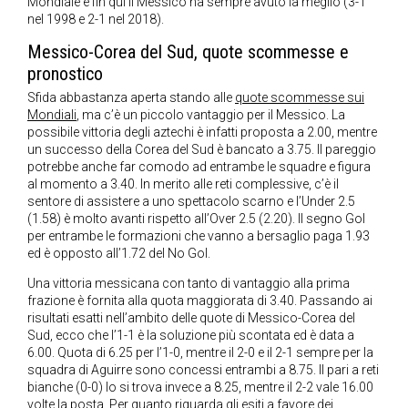
Mondiale e fin qui il Messico ha sempre avuto la meglio (3-1
nel 1998 e 2-1 nel 2018).
Messico-Corea del Sud, quote scommesse e
pronostico
Sfida abbastanza aperta stando alle
quote scommesse sui
Mondiali
, ma c’è un piccolo vantaggio per il Messico. La
possibile vittoria degli aztechi è infatti proposta a 2.00, mentre
un successo della Corea del Sud è bancato a 3.75. Il pareggio
potrebbe anche far comodo ad entrambe le squadre e figura
al momento a 3.40. In merito alle reti complessive, c’è il
sentore di assistere a uno spettacolo scarno e l’Under 2.5
(1.58) è molto avanti rispetto all’Over 2.5 (2.20). Il segno Gol
per entrambe le formazioni che vanno a bersaglio paga 1.93
ed è opposto all’1.72 del No Gol.
Una vittoria messicana con tanto di vantaggio alla prima
frazione è fornita alla quota maggiorata di 3.40. Passando ai
risultati esatti nell’ambito delle quote di Messico-Corea del
Sud, ecco che l’1-1 è la soluzione più scontata ed è data a
6.00. Quota di 6.25 per l’1-0, mentre il 2-0 e il 2-1 sempre per la
squadra di Aguirre sono concessi entrambi a 8.75. Il pari a reti
bianche (0-0) lo si trova invece a 8.25, mentre il 2-2 vale 16.00
volte la posta. Per quanto riguarda gli esiti a favore dei