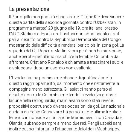
La presentazione
Il Portogallo non può più sbagliare nel Girone K e deve vincere
questa partita della seconda giornata contro l’Uzbekistan, in
programma martedì 23 giugno alle 19, ora italiana, presso
l’NRG Stadium di Houston. I lusitani non sono andati oltre il
pari al debutto contro la Repubblica Democratica del Congo
mostrando delle difficoltà a rendersi pericolosi in zona gol. La
squadra del CT Roberto Martinez ora però non ha più scuse,
anche perché nell’ultimo match c’è la temibile Colombia da
affrontare. Cristiano Ronaldo è chiamata a trascinare i suoi e
a sbloccarsi dopo un esordio non esaltante.
L’Uzbekistan ha pochissime chance di qualificazione in
questo raggruppamento, dal momento che è nettamente la
compagine meno attrezzata. Gli asiatici hanno perso al
debutto contro la Colombia mettendo in evidenza grosse
lacune nella retroguardia, ma in avanti sono stati invece
propositivi costruendo diverse occasioni da gol. La nazionale
guidata da Fabio Cannavaro ha perso tutte le ultime tre sfide,
tenendo in considerazioni anche le amichevoli con Canada e
Olanda, subendo sempre almeno due reti. Per gli uzbeki sarà
inoltre out per infortunio l’attaccante Jaloliddin Masharipov.