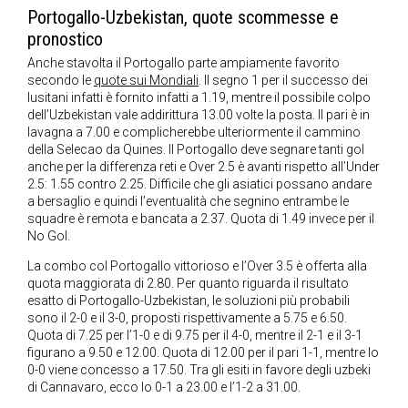
Portogallo-Uzbekistan, quote scommesse e
pronostico
Anche stavolta il Portogallo parte ampiamente favorito
secondo le
quote sui Mondiali
. Il segno 1 per il successo dei
lusitani infatti è fornito infatti a 1.19, mentre il possibile colpo
dell’Uzbekistan vale addirittura 13.00 volte la posta. Il pari è in
lavagna a 7.00 e complicherebbe ulteriormente il cammino
della Selecao da Quines. Il Portogallo deve segnare tanti gol
anche per la differenza reti e Over 2.5 è avanti rispetto all’Under
2.5: 1.55 contro 2.25. Difficile che gli asiatici possano andare
a bersaglio e quindi l’eventualità che segnino entrambe le
squadre è remota e bancata a 2.37. Quota di 1.49 invece per il
No Gol.
La combo col Portogallo vittorioso e l’Over 3.5 è offerta alla
quota maggiorata di 2.80. Per quanto riguarda il risultato
esatto di Portogallo-Uzbekistan, le soluzioni più probabili
sono il 2-0 e il 3-0, proposti rispettivamente a 5.75 e 6.50.
Quota di 7.25 per l’1-0 e di 9.75 per il 4-0, mentre il 2-1 e il 3-1
figurano a 9.50 e 12.00. Quota di 12.00 per il pari 1-1, mentre lo
0-0 viene concesso a 17.50. Tra gli esiti in favore degli uzbeki
di Cannavaro, ecco lo 0-1 a 23.00 e l’1-2 a 31.00.