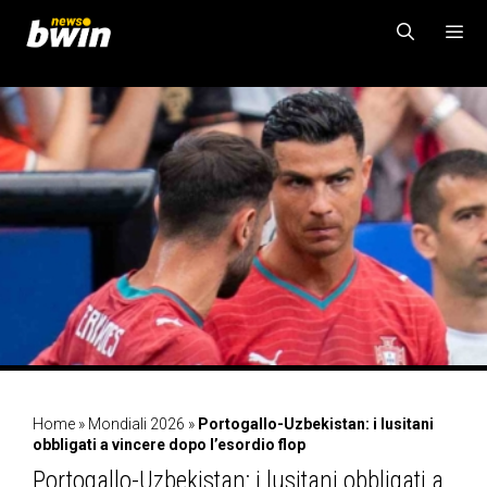
Vai
al
contenuto
MENU
Home
»
Mondiali 2026
»
Portogallo-Uzbekistan: i lusitani
obbligati a vincere dopo l’esordio flop
Portogallo-Uzbekistan: i lusitani obbligati a