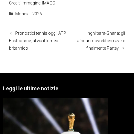
Crediti immagine: IMAGO
Categorie
Mondiali 2026
Pronostici tennis oggi: ATP
Inghilterra-Ghana: gli
Eastbourne, al via il torneo
africani dovrebbero avere
britannico
finalmente Partey
Leggi le ultime notizie