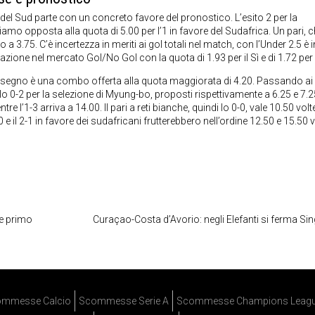
 del Sud parte con un concreto favore del pronostico. L’esito 2 per la
troviamo opposta alla quota di 5.00 per l’1 in favore del Sudafrica. Un pari, 
75. C’è incertezza in meriti ai gol totali nel match, con l’Under 2.5 è in
azione nel mercato Gol/No Gol con la quota di 1.93 per il Sì e di 1.72 per 
a segno è una combo offerta alla quota maggiorata di 4.20. Passando ai
 lo 0-2 per la selezione di Myung-bo, proposti rispettivamente a 6.25 e 7.25
 l’1-3 arriva a 14.00. Il pari a reti bianche, quindi lo 0-0, vale 10.50 volte
-0 e il 2-1 in favore dei sudafricani frutterebbero nell’ordine 12.50 e 15.50 
me primo
Curaçao-Costa d’Avorio: negli Elefanti si ferma Si
mmesse Calcio
Scommesse Serie A
Scommesse Champions Leag