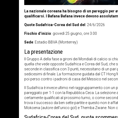
La nazionale coreana ha bisogno di un pareggio per a
qualificarsi. I Bafana Bafana invece devono assolutam
Quote Sudafrica-Corea del Sud del
: 24/6/2026
Fischio d’inizio
: giovedì 25 giugno, ore 3.00
Sede
:
Estadio BBVA
(Monterrey)
La presentazione
Il Gruppo A della fase a gironi dei Mondiali di calcio si chi
quella che vede opposte Sudafrica e Corea del Sud, che si
seconde in classifica con 3 punti, necessitano di un pari 
sedicesimi di finale. La formazione guidata dal CT Hong 
poi perso contro i padroni di casa del Messico nel seco
Il Sudafrica è invece ultimo nel raggruppamento con un p
pareggiato per 1-1 con la Repubblica Ceca. La selezione 
certamente qualificati al prossimo turno, o come secondi 
trova il successo da ben sette partite e questo non è affa
Mokoena (autore dell’unico gol) e Themba Zwane. Non ci 
Sudafrica-Corea del Sud, quote scommes