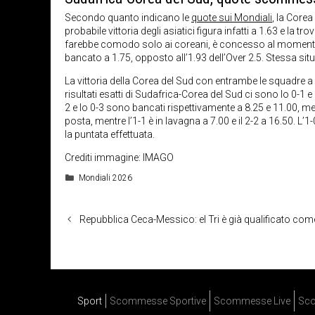
Secondo quanto indicano le
quote sui Mondiali
, la Corea
probabile vittoria degli asiatici figura infatti a 1.63 e la 
farebbe comodo solo ai coreani, è concesso al momento a 3.
bancato a 1.75, opposto all’1.93 dell’Over 2.5. Stessa situ
La vittoria della Corea del Sud con entrambe le squadre 
risultati esatti di Sudafrica-Corea del Sud ci sono lo 0-1 e
2 e lo 0-3 sono bancati rispettivamente a 8.25 e 11.00, mentre
posta, mentre l’1-1 è in lavagna a 7.00 e il 2-2 a 16.50. L’1
la puntata effettuata.
Crediti immagine: IMAGO
Categorie
Mondiali 2026
Repubblica Ceca-Messico: el Tri è già qualificato co
Sport
Scommesse Sportive
Scommesse Live
Sco