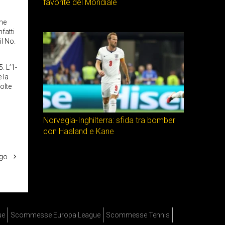
favorite del Mondiale
che
fatti
il No.
. L’1-
 la
volte
Norvegia-Inghilterra: sfida tra bomber
con Haaland e Kane
ngo
ue
Scommesse Europa League
Scommesse Tennis