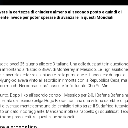
vere la certezza di chiudere almeno al secondo posto e quindi di
ente invece per poter sperare di avanzare in questi Mondiali
ude giovedì 25 giugno alle ore 3 italiane. Una delle due partite in questione
 affrontano all’Estadio BBVA di Monterrey, in Messico. Le Tigri asiatiche
per avere la certezza di chiudere tra le prime due e di accedere dunque ai
Myung-bo aveva vinto all’esordio in rimonta con la Repubblica Ceca, ma
ndo match. Nei coreani sarà assente l’infortunato Cho Yu-Min.
unto. Dopo il ko all’esordio contro il Messico per 2-0, i Bafana Bafana 
allenata dal tecnico belga Hugo Broos con una una vittoria sarebbero q
o eventualmente come una delle migliori otto terze. Il Sudafrica, tuttavi
tto un dato incoraggiante. Mancano inoltre all’appello gli squalificati Te
sono precedenti tra queste due nazionali.
se e pronostico