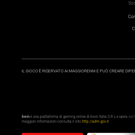
Sc
Cor
C
IL GIOCO È RISERVATO AI MAGGIORENNI E PUÒ CREARE DIP
bwin
è una piattaforma di gaming online di bwin Italia S.R.L e opera sul te
maggiori informazioni consulta il sito
http://adm.gov.it