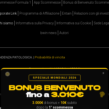
ommesse Formula 1
App Scommesse
Bonus di Benvenuto Scomme
porate Link
Programma di Affiliazione
Entain
Relazioni con gli invest
hi siamo
Informativa sulla Privacy
Informativa sui Cookie
Sede Lega
bwin news
Autori
ENDENZA PATOLOGICA. |
Probabilità di vincita
Concessione N. 16013 (ex 15026)
×
SPECIALE MONDIALI 2026
BONUS BENVENUTO
fino a
3.010€
rritorio italiano con la
concessione GAD 16013 (ex 15026)
. ADM - Agenzia delle Dog
3.000€
di bonus +
10€
subito
dopo la
1° scommessa