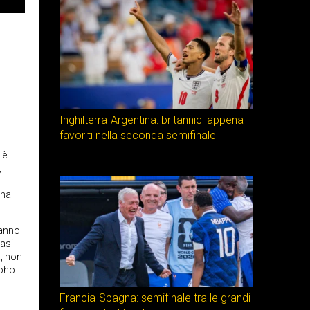
Inghilterra-Argentina: britannici appena
favoriti nella seconda semifinale
 è
,
 ha
hanno
uasi
a, non
boho
Francia-Spagna: semifinale tra le grandi