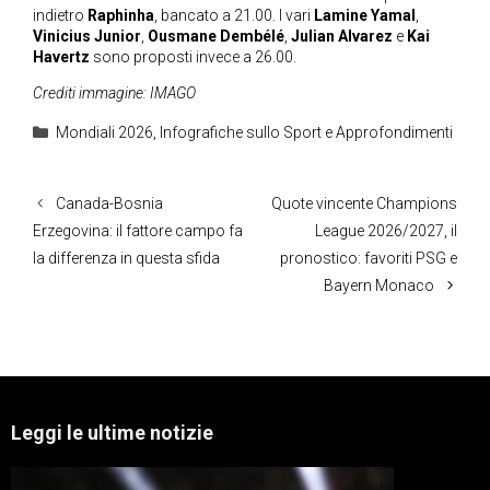
indietro
Raphinha
, bancato a 21.00. I vari
Lamine Yamal
,
Vinicius Junior
,
Ousmane Dembélé
,
Julian Alvarez
e
Kai
Havertz
sono proposti invece a 26.00.
Crediti immagine: IMAGO
Categorie
Mondiali 2026
,
Infografiche sullo Sport e Approfondimenti
Canada-Bosnia
Quote vincente Champions
Erzegovina: il fattore campo fa
League 2026/2027, il
la differenza in questa sfida
pronostico: favoriti PSG e
Bayern Monaco
Leggi le ultime notizie