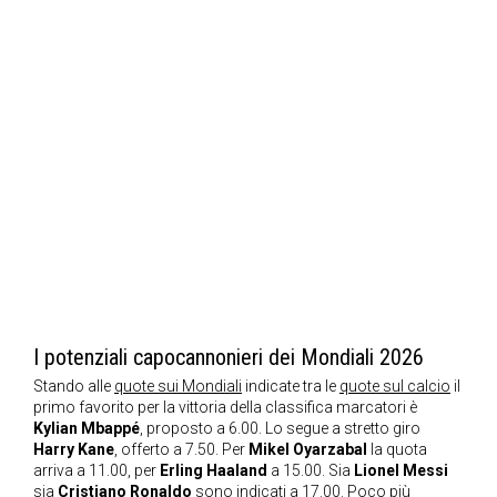
I potenziali capocannonieri dei Mondiali 2026
Stando alle
quote sui Mondiali
indicate tra le
quote sul calcio
il
primo favorito per la vittoria della classifica marcatori è
Kylian Mbappé
, proposto a 6.00. Lo segue a stretto giro
Harry Kane
, offerto a 7.50. Per
Mikel Oyarzabal
la quota
arriva a 11.00, per
Erling Haaland
a 15.00. Sia
Lionel Messi
sia
Cristiano Ronaldo
sono indicati a 17.00. Poco più