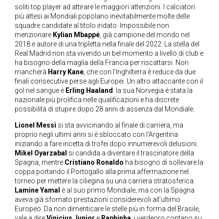
soliti top player ad attirare le maggiori attenzioni. I calciatori
più attesi ai Mondiali popolano inevitabilmente molte delle
squadre candidate al titolo iridato. Impossibile non
menzionare
Kylian Mbappé
, già campione del mondo nel
2018 e autore di una tripletta nella finale del 2022. La stella del
Real Madrid non sta vivendo un bel momento a livello di club e
ha bisogno della maglia della Francia per riscattarsi. Non
mancherà
Harry Kane
, che con l’Inghilterra è reduce da due
finali consecutive perse agli Europei. Un altro attaccante con il
gol nel sangue è
Erling Haaland
: la sua Norvegia è stata la
nazionale più prolifica nelle qualificazioni e ha discrete
possibilità di stupire dopo 28 anni di assenza dal Mondiale.
Lionel Messi
si sta avvicinando al finale di carriera, ma
proprio negli ultimi anni si è sbloccato con l’Argentina
iniziando a fare incetta di trofei dopo innumerevoli delusioni.
Mikel Oyarzabal
si candida a diventare il trascinatore della
Spagna, mentre
Cristiano Ronaldo
ha bisogno di sollevare la
coppa portando il Portogallo alla prima affermazione nel
torneo per mettere la ciliegina su una carriera stratosferica.
Lamine Yamal
è al suo primo Mondiale, ma con la Spagna
aveva già sfornato prestazioni considerevoli all’ultimo
Europeo. Da non dimenticare le stelle più in forma del Brasile,
vale a dire
Vinicius Junior
e
Raphinha
: i verdeoro contano su