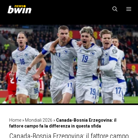
Vai
al
contenuto
MENU
Home
»
Mondiali 2026
»
Canada-Bosnia Erzegovina: il
fattore campo fa la differenza in questa sfida
Canada-Bosnia Erzegovina: il fattore campo