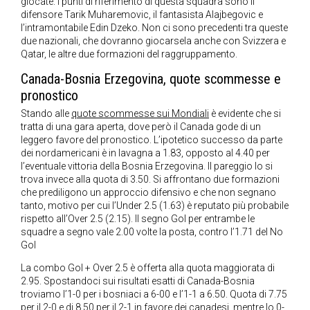
giocate. I punti di riferimento di questa squadra sono il
difensore Tarik Muharemovic, il fantasista Alajbegovic e
l’intramontabile Edin Dzeko. Non ci sono precedenti tra queste
due nazionali, che dovranno giocarsela anche con Svizzera e
Qatar, le altre due formazioni del raggruppamento.
Canada-Bosnia Erzegovina, quote scommesse e
pronostico
Stando alle
quote scommesse sui Mondiali
è evidente che si
tratta di una gara aperta, dove però il Canada gode di un
leggero favore del pronostico. L’ipotetico successo da parte
dei nordamericani è in lavagna a 1.83, opposto al 4.40 per
l’eventuale vittoria della Bosnia Erzegovina. Il pareggio lo si
trova invece alla quota di 3.50. Si affrontano due formazioni
che prediligono un approccio difensivo e che non segnano
tanto, motivo per cui l’Under 2.5 (1.63) è reputato più probabile
rispetto all’Over 2.5 (2.15). Il segno Gol per entrambe le
squadre a segno vale 2.00 volte la posta, contro l’1.71 del No
Gol
La combo Gol + Over 2.5 è offerta alla quota maggiorata di
2.95. Spostandoci sui risultati esatti di Canada-Bosnia
troviamo l’1-0 per i bosniaci a 6-00 e l’1-1 a 6.50. Quota di 7.75
per il 2-0 e di 8.50 per il 2-1 in favore dei canadesi, mentre lo 0-