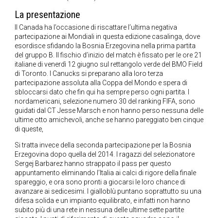
La presentazione
Il Canada ha l’occasione di riscattare l’ultima negativa
partecipazione ai Mondiali in questa edizione casalinga, dove
esordisce sfidando la Bosnia Erzegovina nella prima partita
del gruppo B. Il fischio d’inizio del match è fissato per le ore 21
italiane di venerdì 12 giugno sul rettangolo verde del BMO Field
di Toronto. I Canucks si preparano alla loro terza
partecipazione assoluta alla Coppa del Mondo e spera di
sbloccarsi dato che fin qui ha sempre perso ogni partita. I
nordamericani, selezione numero 30 del ranking FIFA, sono
guidati dal CT Jesse Marsch e non hanno perso nessuna delle
ultime otto amichevoli, anche se hanno pareggiato ben cinque
di queste,
Si tratta invece della seconda partecipazione per la Bosnia
Erzegovina dopo quella del 2014. I ragazzi del selezionatore
Sergej Barbarez hanno strappato il pass per questo
appuntamento eliminando l’Italia ai calci di rigore della finale
spareggio, e ora sono pronti a giocarsi le loro chance di
avanzare ai sedicesimi. I gialloblù puntano soprattutto su una
difesa solida e un impianto equilibrato, e infatti non hanno
subito più di una rete in nessuna delle ultime sette partite