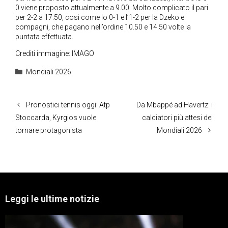
0 viene proposto attualmente a 9.00. Molto complicato il pari
per 2-2 a 17.50, così come lo 0-1 e l’1-2 per la Dzeko e
compagni, che pagano nell’ordine 10.50 e 14.50 volte la
puntata effettuata.
Crediti immagine: IMAGO
Categorie
Mondiali 2026
Pronostici tennis oggi: Atp
Da Mbappé ad Havertz: i
Stoccarda, Kyrgios vuole
calciatori più attesi dei
tornare protagonista
Mondiali 2026
Leggi le ultime notizie