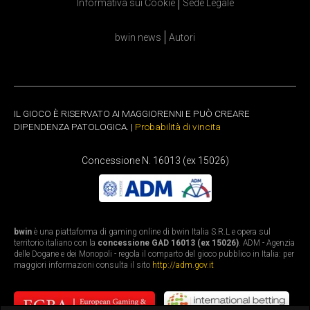
Informativa sui Cookie
Sede Legale
bwin news
Autori
IL GIOCO È RISERVATO AI MAGGIORENNI E PUÒ CREARE
DIPENDENZA PATOLOGICA. |
Probabilità di vincita
Concessione N. 16013 (ex 15026)
bwin
è una piattaforma di gaming online di bwin Italia S.R.L e opera sul
territorio italiano con la
concessione GAD 16013 (ex 15026)
. ADM - Agenzia
delle Dogane e dei Monopoli - regola il comparto del gioco pubblico in Italia: per
maggiori informazioni consulta il sito
http://adm.gov.it