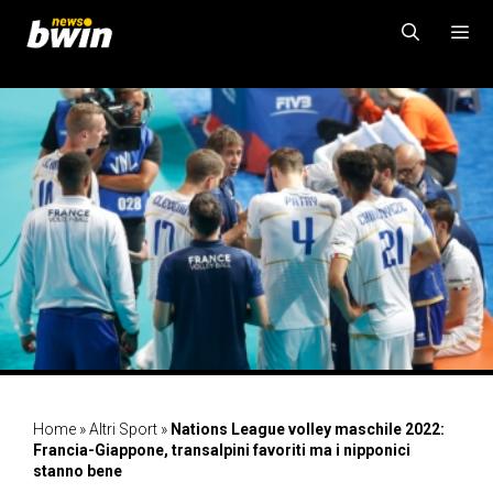
Vai
al
contenuto
MENU
Home
»
Altri Sport
»
Nations League volley maschile 2022:
Francia-Giappone, transalpini favoriti ma i nipponici
stanno bene