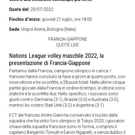
Quote del:
20/07/2022
Fischio d’inizio:
giovedì 21 luglio, ore 18.00
Sede
: Unipol Arena, Bologna (Italia)
FRANCIA-GIAPPONE
QUOTE LIVE
Nations League volley maschile 2022, la
presentazione di Francia-Giappone
Partiamo dalla Francia, campione olimpico in carica. I
francesi hanno concluso la fase a gironi al quarto posto, con
nove vittorie e tre sconfitte, e 28 punti totali. Nelle ultime cinque
partite giocate dalla Francia in ordine di tempo, le vittorie sono
state tre e le sconfitte due. Nello specifico, i successi sono
giunti contro Germania (3-1), Brasile (3-0) e Australia (3-0),
mentre i ko contro Stati Uniti (3-2) e Argentina (3-1).
Il CT dei francesi Andre Giani ha conservato il nucleo della
squadra che ha vinto l’oro olimpico di Tokyo 2020, i giocatori
chiave della squadra francese sono in forma, compresi il
capitano Benjamin Toniutti e Earvin Ngapeth, e senza dubbio il