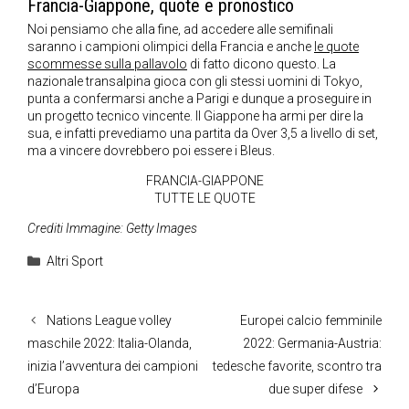
Francia-Giappone, quote e pronostico
Noi pensiamo che alla fine, ad accedere alle semifinali
saranno i campioni olimpici della Francia e anche
le quote
scommesse sulla pallavolo
di fatto dicono questo. La
nazionale transalpina gioca con gli stessi uomini di Tokyo,
punta a confermarsi anche a Parigi e dunque a proseguire in
un progetto tecnico vincente. Il Giappone ha armi per dire la
sua, e infatti prevediamo una partita da Over 3,5 a livello di set,
ma a vincere dovrebbero poi essere i Bleus.
FRANCIA-GIAPPONE
TUTTE LE QUOTE
Crediti Immagine: Getty Images
Categorie
Altri Sport
Nations League volley
Europei calcio femminile
maschile 2022: Italia-Olanda,
2022: Germania-Austria:
inizia l’avventura dei campioni
tedesche favorite, scontro tra
d’Europa
due super difese