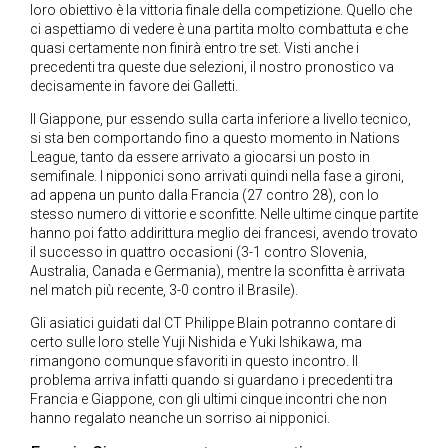
loro obiettivo è la vittoria finale della competizione. Quello che
ci aspettiamo di vedere è una partita molto combattuta e che
quasi certamente non finirà entro tre set. Visti anche i
precedenti tra queste due selezioni, il nostro pronostico va
decisamente in favore dei Galletti.
Il Giappone, pur essendo sulla carta inferiore a livello tecnico,
si sta ben comportando fino a questo momento in Nations
League, tanto da essere arrivato a giocarsi un posto in
semifinale. I nipponici sono arrivati quindi nella fase a gironi,
ad appena un punto dalla Francia (27 contro 28), con lo
stesso numero di vittorie e sconfitte. Nelle ultime cinque partite
hanno poi fatto addirittura meglio dei francesi, avendo trovato
il successo in quattro occasioni (3-1 contro Slovenia,
Australia, Canada e Germania), mentre la sconfitta è arrivata
nel match più recente, 3-0 contro il Brasile).
Gli asiatici guidati dal CT Philippe Blain potranno contare di
certo sulle loro stelle Yuji Nishida e Yuki Ishikawa, ma
rimangono comunque sfavoriti in questo incontro. Il
problema arriva infatti quando si guardano i precedenti tra
Francia e Giappone, con gli ultimi cinque incontri che non
hanno regalato neanche un sorriso ai nipponici.