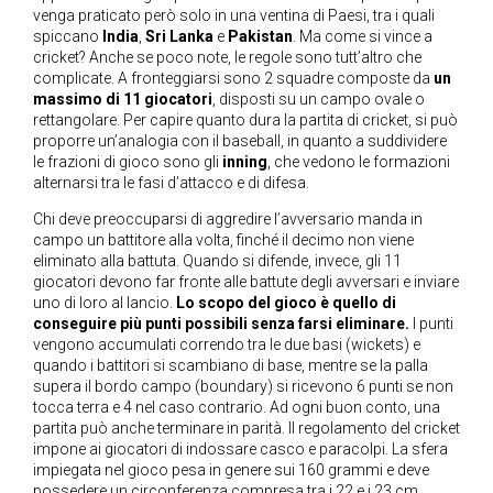
venga praticato però solo in una ventina di Paesi, tra i quali
spiccano
India
,
Sri Lanka
e
Pakistan
. Ma come si vince a
cricket? Anche se poco note, le regole sono tutt’altro che
complicate. A fronteggiarsi sono 2 squadre composte da
un
massimo di 11 giocatori
, disposti su un campo ovale o
rettangolare. Per capire quanto dura la partita di cricket, si può
proporre un’analogia con il baseball, in quanto a suddividere
le frazioni di gioco sono gli
inning
, che vedono le formazioni
alternarsi tra le fasi d’attacco e di difesa.
Chi deve preoccuparsi di aggredire l’avversario manda in
campo un battitore alla volta, finché il decimo non viene
eliminato alla battuta. Quando si difende, invece, gli 11
giocatori devono far fronte alle battute degli avversari e inviare
uno di loro al lancio.
Lo scopo del gioco è quello di
conseguire più punti possibili senza farsi eliminare.
I punti
vengono accumulati correndo tra le due basi (wickets) e
quando i battitori si scambiano di base, mentre se la palla
supera il bordo campo (boundary) si ricevono 6 punti se non
tocca terra e 4 nel caso contrario. Ad ogni buon conto, una
partita può anche terminare in parità. Il regolamento del cricket
impone ai giocatori di indossare casco e paracolpi. La sfera
impiegata nel gioco pesa in genere sui 160 grammi e deve
possedere un circonferenza compresa tra i 22 e i 23 cm.