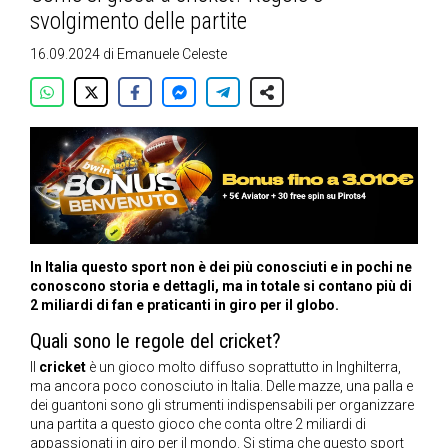
svolgimento delle partite
16.09.2024
di
Emanuele Celeste
In Italia questo sport non è dei più conosciuti e in pochi ne
conoscono storia e dettagli, ma in totale si contano più di
2 miliardi di fan e praticanti in giro per il globo.
Quali sono le regole del cricket?
Il
cricket
è un gioco molto diffuso soprattutto in Inghilterra,
ma ancora poco conosciuto in Italia. Delle mazze, una palla e
dei guantoni sono gli strumenti indispensabili per organizzare
una partita a questo gioco che conta oltre 2 miliardi di
appassionati in giro per il mondo. Si stima che questo sport