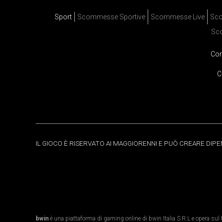
Sport
Scommesse Sportive
Scommesse Live
Sco
Sc
Cor
C
IL GIOCO È RISERVATO AI MAGGIORENNI E PUÒ CREARE DIP
bwin
è una piattaforma di gaming online di bwin Italia S.R.L e opera sul te