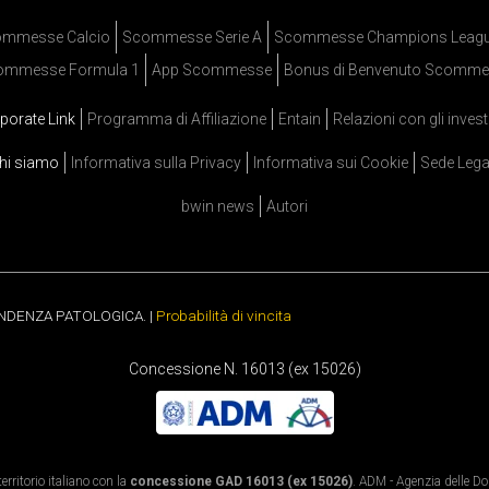
mmesse Calcio
Scommesse Serie A
Scommesse Champions Leag
ommesse Formula 1
App Scommesse
Bonus di Benvenuto Scomme
porate Link
Programma di Affiliazione
Entain
Relazioni con gli invest
hi siamo
Informativa sulla Privacy
Informativa sui Cookie
Sede Lega
bwin news
Autori
ENDENZA PATOLOGICA. |
Probabilità di vincita
Concessione N. 16013 (ex 15026)
rritorio italiano con la
concessione GAD 16013 (ex 15026)
. ADM - Agenzia delle Dog