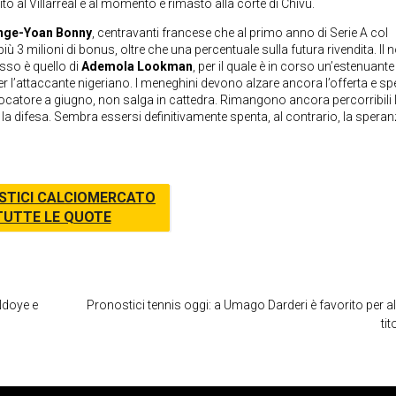
ito al Villarreal e al momento è rimasto alla corte di Chivu.
nge-Yoan Bonny
, centravanti francese che al primo anno di Serie A col
ù 3 milioni di bonus, oltre che una percentuale sulla futura rivendita. Il
sso è quello di
Ademola Lookman
, per il quale è in corso un’estenuante
per l’attaccante nigeriano. I meneghini devono alzare ancora l’offerta e sp
giocatore a giugno, non salga in cattedra. Rimangono ancora percorribili 
 la difesa. Sembra essersi definitivamente spenta, al contrario, la speran
STICI CALCIOMERCATO
TUTTE LE QUOTE
Ndoye e
Pronostici tennis oggi: a Umago Darderi è favorito per alz
tit