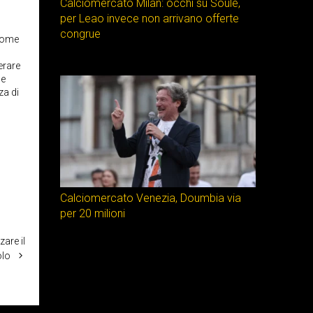
Calciomercato Milan: occhi su Soulé,
per Leao invece non arrivano offerte
congrue
 nome
erare
le
za di
Calciomercato Venezia, Doumbia via
per 20 milioni
are il
olo