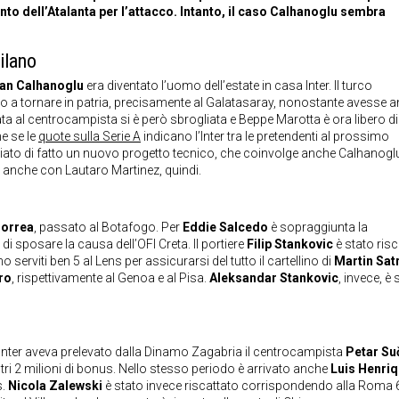
to dell’Atalanta per l’attacco. Intanto, il caso Calhanoglu sembra
ilano
an Calhanoglu
era diventato l’uomo dell’estate in casa Inter. Il turco
to a tornare in patria, precisamente al Galatasaray, nonostante avesse 
egata al centrocampista si è però sbrogliata e Beppe Marotta è ora libero di
e se le
quote sulla Serie A
indicano l’Inter tra le pretendenti al prossimo
niziato di fatto un nuovo progetto tecnico, che coinvolge anche Calhanogl
a anche con Lautaro Martinez, quindi.
Correa
, passato al Botafogo. Per
Eddie Salcedo
è sopraggiunta la
i sposare la causa dell’OFI Creta. Il portiere
Filip Stankovic
è stato risc
serviti ben 5 al Lens per assicurarsi del tutto il cartellino di
Martin Sat
ro
, rispettivamente al Genoa e al Pisa.
Aleksandar Stankovic
, invece, è 
i, l’Inter aveva prelevato dalla Dinamo Zagabria il centrocampista
Petar Su
ri 2 milioni di bonus. Nello stesso periodo è arrivato anche
Luis Henri
s.
Nicola Zalewski
è stato invece riscattato corrispondendo alla Roma 