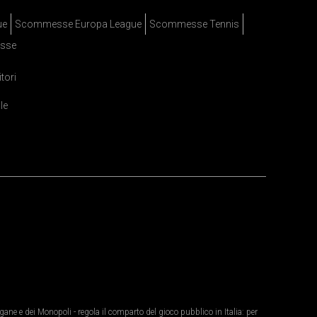
ue
Scommesse Europa League
Scommesse Tennis
sse
itori
le
ane e dei Monopoli - regola il comparto del gioco pubblico in Italia: per