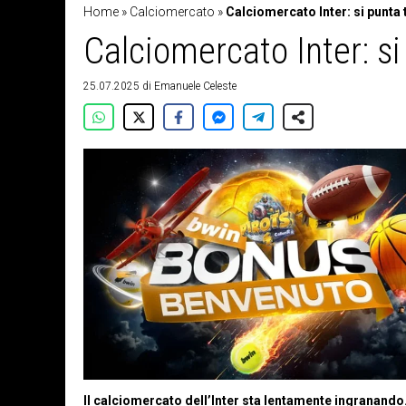
Home
»
Calciomercato
»
Calciomercato Inter: si punta
Calciomercato Inter: s
25.07.2025
di
Emanuele Celeste
Il calciomercato dell’Inter sta lentamente ingranando