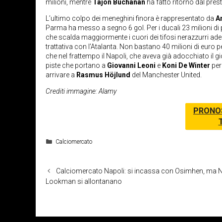
milioni, mentre
Tajon Buchanan
ha fatto ritorno dal prest
L’ultimo colpo dei meneghini finora è rappresentato da
A
Parma ha messo a segno 6 gol. Per i ducali 23 milioni di pi
che scalda maggiormente i cuori dei tifosi nerazzurri ade
trattativa con l’Atalanta. Non bastano 40 milioni di euro 
che nel frattempo il Napoli, che aveva già adocchiato il 
piste che portano a
Giovanni Leoni
e
Koni De Winter
per
arrivare a
Rasmus Höjlund
del Manchester United.
Crediti immagine: Alamy
PRONO
Categorie
Calciomercato
Calciomercato Napoli: si incassa con Osimhen, ma 
Lookman si allontanano