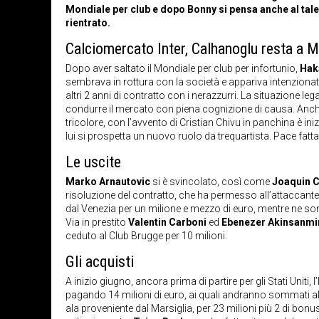
Mondiale per club e dopo Bonny si pensa anche al talen
rientrato.
Calciomercato Inter, Calhanoglu resta a M
Dopo aver saltato il Mondiale per club per infortunio,
Hak
sembrava in rottura con la società e appariva intenziona
altri 2 anni di contratto con i nerazzurri. La situazione l
condurre il mercato con piena cognizione di causa. Anch
tricolore, con l’avvento di Cristian Chivu in panchina è i
lui si prospetta un nuovo ruolo da trequartista. Pace fatt
Le uscite
Marko Arnautovic
si è svincolato, così come
Joaquin 
risoluzione del contratto, che ha permesso all’attaccante d
dal Venezia per un milione e mezzo di euro, mentre ne sono 
Via in prestito
Valentin Carboni
ed
Ebenezer Akinsanmi
ceduto al Club Brugge per 10 milioni.
Gli acquisti
A inizio giugno, ancora prima di partire per gli Stati Unit
pagando 14 milioni di euro, ai quali andranno sommati alt
ala proveniente dal Marsiglia, per 23 milioni più 2 di bonu