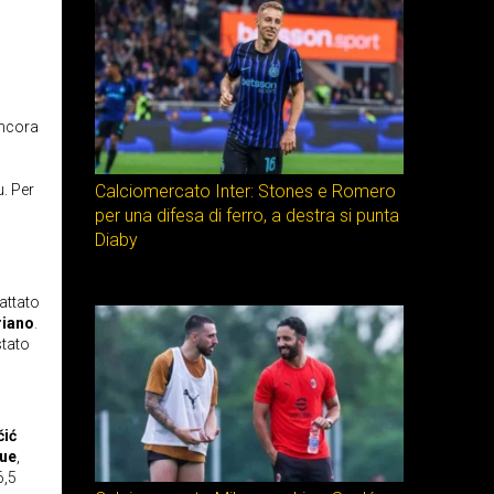
ancora
u. Per
Calciomercato Inter: Stones e Romero
per una difesa di ferro, a destra si punta
Diaby
attato
riano
.
stato
čić
que
,
6,5