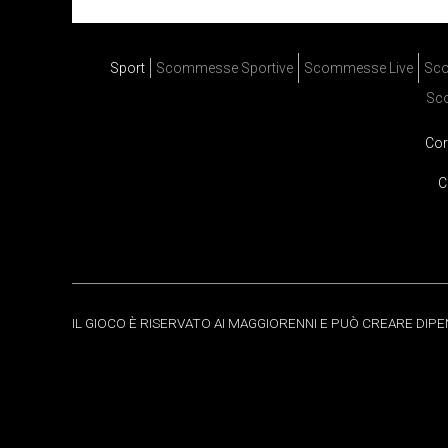
Sport
Scommesse Sportive
Scommesse Live
Sco
Sc
Cor
C
IL GIOCO È RISERVATO AI MAGGIORENNI E PUÒ CREARE DIP