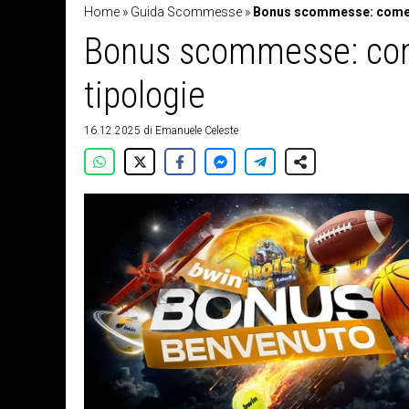
Home
»
Guida Scommesse
»
Bonus scommesse: come fu
Bonus scommesse: come
tipologie
16.12.2025
di
Emanuele Celeste