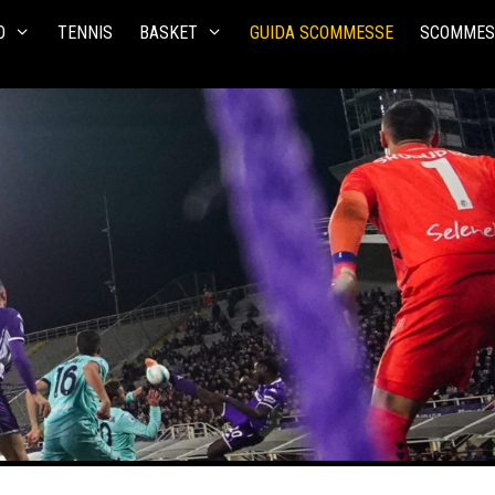
O
TENNIS
BASKET
GUIDA SCOMMESSE
SCOMMES