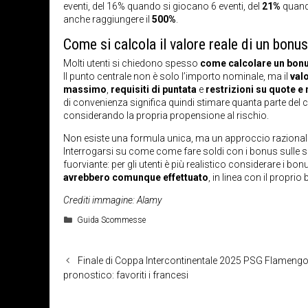
eventi, del 16% quando si giocano 6 eventi, del
21%
quando
anche raggiungere il
500%
.
Come si calcola il valore reale di un bon
Molti utenti si chiedono spesso
come calcolare un bon
Il punto centrale non è solo l’importo nominale, ma il
val
massimo
,
requisiti di puntata
e
restrizioni su quote e
di convenienza significa quindi stimare quanta parte del c
considerando la propria propensione al rischio.
Non esiste una formula unica, ma un approccio razional
Interrogarsi su come come fare soldi con i bonus sulle
fuorviante: per gli utenti è più realistico considerare i b
avrebbero comunque effettuato
, in linea con il proprio
Crediti immagine: Alamy
Categorie
Guida Scommesse
Finale di Coppa Intercontinentale 2025 PSG Flamengo,
pronostico: favoriti i francesi